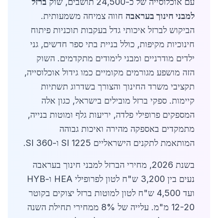
עם אוכלוסייה של כ-24,500 תושבים, שוק
ברזל
למבני חינוך בעראבה
חווה צמיחה משמעותית.
הביקוש לברזל איכותי גדל בעקבות תוכניות פיתוח
חינוכיות מקיפות, כולל בניית בתי ספר חדשים, גני
ילדים מודרניים ומבני לימודים מתקדמים. השוק
הזה מושפע מגורמים מקומיים כמו גידול אוכלוסייה,
תקציבי משרד החינוך והצורך בשדרוג תשתיות
קיימות. ספקי ברזל מובילים בישראל, כגון אלה
המספקים פרופילי פלדה, יריעות גלף ומוטות בנייה,
מתמקדים באספקה מהירה ואיכות גבוהה
המותאמת לתקנים הישראליים SI 1225 ו-SI 360.
בשנת 2026, מחירי הברזל למבני חינוך בעראבה
נעים בין 3,200 ש"ח לטון לפרופילי HEA ו-HYB
ועד 4,500 ש"ח לטון למוטות ברזל יצוקים בקוטר
12-20 מ"מ. עלייה של 8% ממחירי תחילת השנה