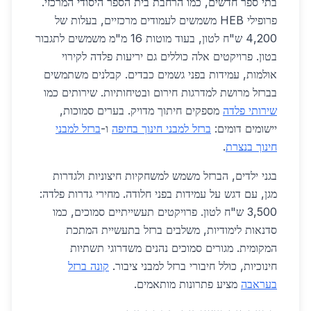
בתי ספר חדשים, כמו הרחבת בית הספר היסודי המרכזי.
פרופילי HEB משמשים לעמודים מרכזיים, בעלות של
4,200 ש"ח לטון, בעוד מוטות 16 מ"מ משמשים לתגבור
בטון. פרויקטים אלה כוללים גם יריעות פלדה לקירוי
אולמות, עמידות בפני גשמים כבדים. קבלנים משתמשים
בברזל מרושת למדרגות חירום ובטיחותיות. שירותים כמו
שירותי פלדה
מספקים חיתוך מדויק. בערים סמוכות,
יישומים דומים:
ברזל למבני חינוך בחיפה
ו-
ברזל למבני
חינוך בנצרת
.
בגני ילדים, הברזל משמש למשחקיות חיצוניות ולגדרות
מגן, עם דגש על עמידות בפני חלודה. מחירי גדרות פלדה:
3,500 ש"ח לטון. פרויקטים תעשייתיים סמוכים, כמו
סדנאות לימודיות, משלבים ברזל בתעשיית המתכת
המקומית. מגורים סמוכים נהנים משדרוגי תשתיות
חינוכיות, כולל חיבורי ברזל למבני ציבור.
קונה ברזל
בעראבה
מציע פתרונות מותאמים.