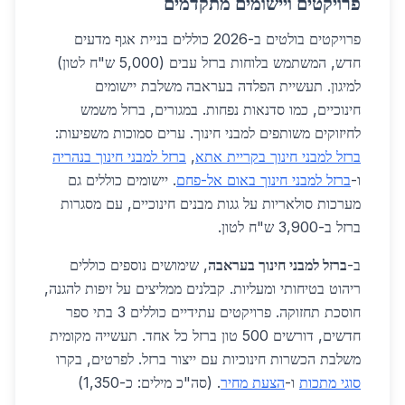
פרויקטים ויישומים מתקדמים
פרויקטים בולטים ב-2026 כוללים בניית אגף מדעים
חדש, המשתמש בלוחות ברזל עבים (5,000 ש"ח לטון)
למיגון. תעשיית הפלדה בעראבה משלבת יישומים
חינוכיים, כמו סדנאות נפחות. במגורים, ברזל משמש
לחיזוקים משותפים למבני חינוך. ערים סמוכות משפיעות:
ברזל למבני חינוך בקריית אתא
,
ברזל למבני חינוך בנהריה
ו-
ברזל למבני חינוך באום אל-פחם
. יישומים כוללים גם
מערכות סולאריות על גגות מבנים חינוכיים, עם מסגרות
ברזל ב-3,900 ש"ח לטון.
ב-
ברזל למבני חינוך בעראבה
, שימושים נוספים כוללים
ריהוט בטיחותי ומעליות. קבלנים ממליצים על זיפות להגנה,
חוסכת תחזוקה. פרויקטים עתידיים כוללים 3 בתי ספר
חדשים, דורשים 500 טון ברזל כל אחד. תעשייה מקומית
משלבת הכשרות חינוכיות עם ייצור ברזל. לפרטים, בקרו
סוגי מתכות
ו-
הצעת מחיר
. (סה"כ מילים: כ-1,350)