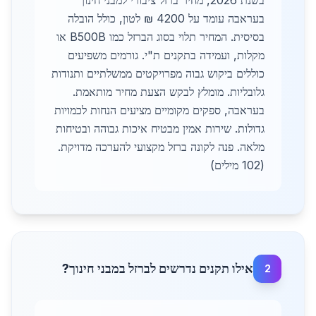
בשנת 2026, מחיר ברזל ציבורי למבני חינוך
בעראבה עומד על 4200 ₪ לטון, כולל הובלה
בסיסית. המחיר תלוי בסוג הברזל כמו B500B או
מקלות, ועמידה בתקנים ת"י. גורמים משפיעים
כוללים ביקוש גבוה מפרויקטים ממשלתיים ותנודות
גלובליות. מומלץ לבקש הצעת מחיר מותאמת.
בעראבה, ספקים מקומיים מציעים הנחות לכמויות
גדולות. שירות אמין מבטיח איכות גבוהה ובטיחות
מלאה. פנה לקונה ברזל מקצועי להערכה מדויקת.
(102 מילים)
אילו תקנים נדרשים לברזל במבני חינוך?
2