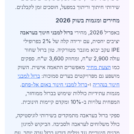
שירותי חיתוך וריתוך במפעל, חוסכים זמן לקבלנים.
מחירים ומגמות בשוק 2026
באפריל 2026, מחירי
ברזל למבני חינוך בעראבה
יציבים יחסית, עם ירידה קלה של 2% בפרופילי
IPE עקב יבוא מוגבר מטורקיה. טון ברזל שחור
עולה 2,900 ש"ח, ומחוזק 3,600 ש"ח. ספקים
כמו
הצעת מחיר
מאפשרים התאמה אישית. השוק
מושפע גם מפרויקטים בערים סמוכות:
ברזל למבני
חינוך בנהריה
ו-
ברזל למבני חינוך באום אל-פחם
.
מגמות עתידיות כוללות שימוש בברזל ממוחזר,
המפחית עלויות ב-10% ומקדם קיימות חינוכית.
ספקי ברזל בעראבה מתמקדים בשירותי לוגיסטיקה,
כולל משלוחים לעראבה ולסביבה. הביקוש למיגון
מבנים חינוכיים נגד טילים דורש ברזל עבה יותר, עם