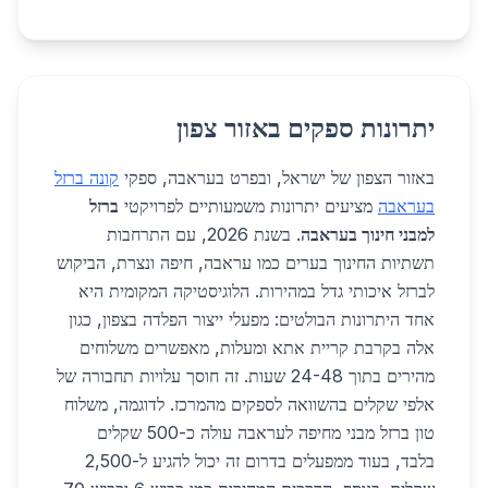
יתרונות ספקים באזור צפון
באזור הצפון של ישראל, ובפרט בעראבה, ספקי
קונה ברזל
בעראבה
מציעים יתרונות משמעותיים לפרויקטי
ברזל
למבני חינוך בעראבה
. בשנת 2026, עם התרחבות
תשתיות החינוך בערים כמו עראבה, חיפה ונצרת, הביקוש
לברזל איכותי גדל במהירות. הלוגיסטיקה המקומית היא
אחד היתרונות הבולטים: מפעלי ייצור הפלדה בצפון, כגון
אלה בקרבת קריית אתא ומעלות, מאפשרים משלוחים
מהירים בתוך 24-48 שעות. זה חוסך עלויות תחבורה של
אלפי שקלים בהשוואה לספקים מהמרכז. לדוגמה, משלוח
טון ברזל מבני מחיפה לעראבה עולה כ-500 שקלים
בלבד, בעוד ממפעלים בדרום זה יכול להגיע ל-2,500