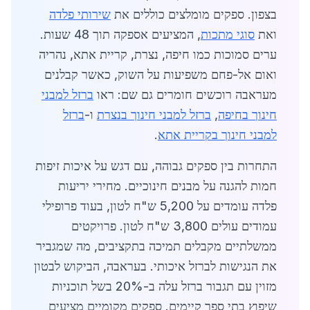
בצפון. ספקים מומלצים כוללים את
שירותי פלדה
ואת
סוגי מתכות
, המציעים אספקה תוך 48 שעות.
ערים סמוכות כמו חיפה, נצרת, קריית אתא, נהריה
ואום אל-פחם משפיעות על השוק, כאשר קבלנים
מעראבה רוכשים חומרים גם שם: ראו
ברזל למבני
חינוך בחיפה
,
ברזל למבני חינוך בנצרת
ו-
ברזל
למבני חינוך בקריית אתא
.
התחרות בין ספקים גבוהה, עם דגש על איכות זיפות
חמות להגנה על מבנים חינוכיים. מחירי יריעות
פלדה עומדים על 5,200 ש"ח לטון, בעוד פרופילי
עמודים עולים 3,800 ש"ח לטון. פרויקטים
ממשלתיים מקבלים תמיכה בתקציבים, מה שמגביר
את הנגישות לברזל איכותי. בעראבה, הביקוש לבטון
מזוין עם תגבור ברזל עלה ב-20% בשל תוכניות
שיפוץ בתי ספר קיימים. ספקים מקומיים מציעים