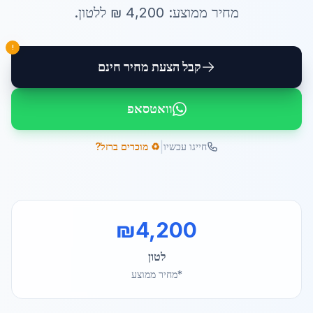
מחיר ממוצע:
4,200
₪ ל
לטון
.
!
קבל הצעת מחיר חינם
וואטסאפ
|
חייגו עכשיו
♻️ מוכרים ברזל?
₪
4,200
לטון
*מחיר ממוצע