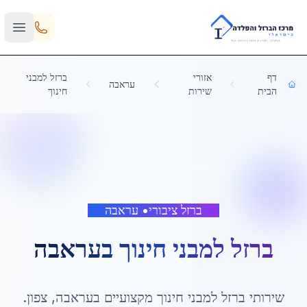
Skip to main content
דף
אזורי
ברזל למבני
עראבה
הבית
שירות
חינוך
ברזל ציבורי
•
עראבה
ברזל למבני חינוך
ב
עראבה
שירותי
ברזל למבני חינוך
מקצועיים ב
עראבה
,
צפון
.