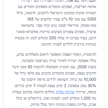
למבני חינוך בעראבה
, חשובה העמידות בפני רעידות
אדמה ושריפות, וספקים מקומיים מספקים חומרים עם
תעודות איכות מהמכון הישראלי לתקנים. לדוגמה, ברזל
S355 עם עובי 10 מ"מ עמיד בלחצים של 355
מגה-פסקל, אידיאלי למבני גנים ובתי ספר. בהשוואה
ארצית, ספקים צפוניים מציעים בדיקות אולטרא-סאונד
חינם, בעוד במרכז זה עולה 200 שקלים לטון. זה מבטיח
בטיחות מירבית לילדים ולצוות החינוכי.
לוגיסטית, האזור הצפוני מאפשר תיאום משלוחים גמיש,
כולל אספקה ישירה לאתרי בנייה בעראבה ובסביבה.
בשנת 2026, עם תוכנית הממשלה להקמת 50 מבני חינוך
חדשים בצפון, ספקים מקומיים מוכנים עם מלאי גדול של
10,000 טון ברזל. השוואה לדרום מראה חיסכון של
30% בזמן אספקה: 2 ימים בצפון לעומת 7 ימים בדרום.
בנוסף, שירותי
שירותי פלדה
כוללים התקנה במקום בעלות
של 1,200 שקלים לטון. לעומת זאת, בירושלים או בתל
אביב, עלויות נוספות גבוהות יותר בגלל מרחק.