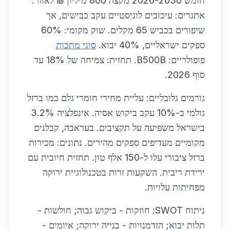
חומש 2026-2030 מקצה 800 מיליון ₪ לאזור.
אתגרים: עיכובים לוגיסטיים עקב כבישים, אך
שיפורים בכביש 65 מקלים. שוק מקומי: 60%
ספקים ישראליים, 40% יבוא.
סוגי מתכות
פופולריים: B500B. תחזית: צמיחה של 18% עד
סוף 2026.
גורמים גלובליים: עליית מחירי חומרי גלם כמו ברזל
גולמי ב-10% עקב ביקוש אסיה. אינפלציה 3.2%
בישראל משפיעה על תקציבים. בעראבה, קבלנים
מקומיים מעדיפים ספקים מהירים. נתונים: מכירות
ברזל ציבורי עלו ל-150 אלף טון. תחזית חיובית עם
ירידת ריבית. השקעות זרות בטכנולוגיית ירוקה
מפחיתות עלויות.
ניתוח SWOT: חוזקות - ביקוש גבוה; חולשות -
תלות יבוא; הזדמנויות - בנייה ירוקה; איומים -