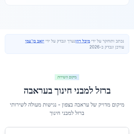
נכתב ותוחקר על ידי
מיכל רוזן
נערך ונבדק על ידי
יואב בן־עמי
עודכן ונבדק ב-2026
מיקום השירות
ברזל למבני חינוך
ב
עראבה
מיקום מדויק של
עראבה
ב
צפון
- נגישות מעולה לשירותי
ברזל למבני חינוך