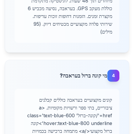
מיוחדים תוך 48 שעות. לוגיסטיקה מתקדמת
כוללת מעקב GPS. בעראבה, נסיעה מכביש 6
מקצרת זמנים. הזמנות דחופות זוכות עדיפות.
שירותי פלדה מקצועיים מבטיחים דיוק. (95
מילים)
מי קונה ברזל בעראבה?
4
קונים מקצועיים בעראבה כוללים קבלנים
ציבוריים, בתי ספר ורשויות מקומיות. <a
href='/קונה-ברזל' class='text-blue-600
hover:text-blue-800 underline'>קונה
ברזל מקצועי</a> מתמחה ברכישה בכמויות