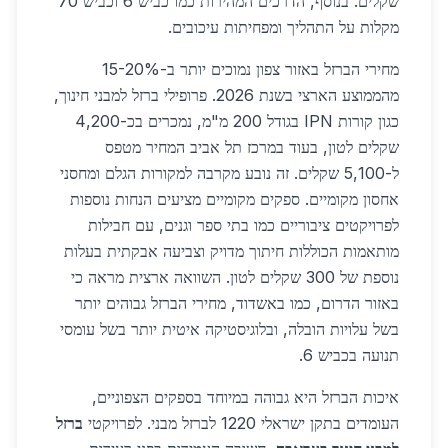
שקלים. בנוסף, הדרכים המהירות כמו כביש 6 וכביש 70
מקלות על התהליך ומפחיתות עיכובים.
מחירי הברזל באזור צפון נמוכים יותר ב-15-20%
מהממוצע הארצי בשנת 2026. פרופילי ברזל למבני חינוך,
כגון קורות IPN בגודל 200 מ"מ, נמכרים בכ-4,200
שקלים לטון, בעוד במרכז תל אביב המחיר מטפס
ל-5,100 שקלים. זה נובע מקרבה למקורות הגלם ומחסני
אחסון מקומיים. ספקים מקומיים מציעים הנחות נוספות
לפרויקטים ציבוריים כמו בתי ספר וגנים, עם חבילות
מותאמות הכוללות חיתוך מדויק וצביעה אבקתית בעלות
נוספת של 300 שקלים לטון. השוואה ארצית מראה כי
באזור הדרום, כמו באשדוד, מחירי הברזל גבוהים יותר
בשל עלויות הובלה, ובלוגיסטיקה איטית יותר בשל עומסי
תנועה בכביש 6.
איכות הברזל היא גבוהה במיוחד בספקים הצפוניים,
העומדים בתקן ישראלי 1220 לברזל מבני. לפרויקטי
ברזל