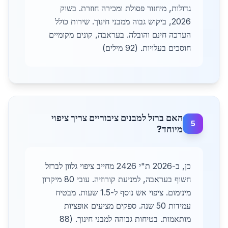
גדולות, מיחזור פסולת ומכירה חוזרת. בשוק
2026, ביקוש גבוה ממבני חינוך. שירות כולל
הערכה חינם והובלה. בעראבה, קונים מקומיים
חוסכים בעלויות. (92 מילים)
האם ברזל למבנים ציבוריים צריך ציפוי
5
מיוחד?
כן, ב-2026 ת"י 2426 מחייב ציפוי גלוון לברזל
חשוף בעראבה, למניעת קורוזיה. עובי 80 מיקרון
מינימום. ציפוי אש נוסף ל-1.5 שעות. מבטיח
עמידות 50 שנה. ספקים מציעים אופציות
מותאמות. בטיחות גבוהה למבני חינוך. (88