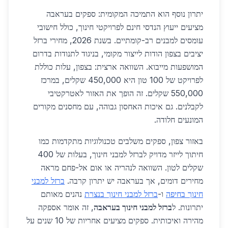
יתרון נוסף הוא התמיכה המקומית: ספקים בעראבה
מציעים ייעוץ הנדסי חינם לפרויקטי חינוך, כולל חישובי
עומסים למבנים רב-קומתיים. בשנת 2026, מחירי ברזל
יציבים בצפון הודות לייצור מקומי, בניגוד לתנודות בדרום
המושפעות מייבוא. השוואה ארצית: בצפון, עלות כוללת
לפרויקט של 100 טון היא 450,000 שקלים, במרכז
550,000 שקלים. זה הופך את האזור לאטרקטיבי
לקבלנים. גם איכות האחסון גבוהה, עם מחסנים מקורים
המונעים חלודה.
באזור צפון, ספקים משלבים טכנולוגיות מתקדמות כמו
חיתוך לייזר מדויק לברזל למבני חינוך, בעלות של 400
שקלים לטון. השוואה לנהריה או אום אל-פחם מראה
מחירים דומים, אך בעראבה יש יתרון קרבה.
ברזל למבני
חינוך בחיפה
ו-
ברזל למבני חינוך בנצרת
נהנים מאותם
יתרונות. ל
ברזל למבני חינוך בעראבה
, זה אומר אספקה
מהירה ואיכותית. ספקים מציעים אחריות של 10 שנים על