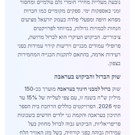
נובעת מעליית מחירי חומרי גלם עולמיים ומחסור
זמני באספקות ימי. ספקים מקומיים כמו חברות
מפחא חיפה ומפעלי פלדה בעמק יזרעאל מציעים
הנחות לכמויות גדולות, במיוחד לפרויקטים
ציבוריים. הביקוש העיקרי הוא לברזל מרושת,
פרופילי עמודים מבניים ויריעות קירוי עמידות בפני
רעידות אדמה, בהתאם לתקנות הבנייה המחמירות
בצפון.
שוק הברזל והביקוש בעראבה
שוק
ברזל למבני חינוך בעראבה
מוערך בכ-150
מיליון ש"ח בשנה זו, עם צפי לעלייה של 15% עד
סוף 2026. הפרויקטים כוללים הרחבת בית הספר
התיכון בעראבה והקמת גני ילדים חדשים בשכונות
פריפריאליות. הביקוש גבוה לברזל מחוזק בעל
עמידות גבוהה בפני קורוזיה, בשל מזג האוויר הלח