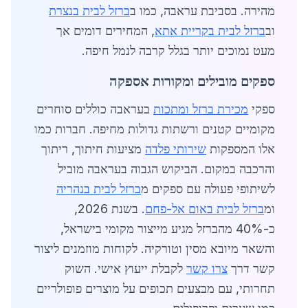
מהירה. בסביבת עראבה, כמו ב
ברזל לבית בנצרת
וב
ברזל לבית בקריית אתא
, המחירים דומים אך
מעט נמוכים יותר בגלל קרבה לנמל חיפה.
ספקים מובילים ומקורות אספקה
ספקי
מכירת ברזל ומתכות
בעראבה כוללים סוחרים
מקומיים קטנים ורשתות גדולות מחיפה. חברות כמו
אלו המספקות
שירותי פלדה
מציעות חיתוך, ריתוך
והרכבה במקום. הביקוש הגבוה בעראבה מוביל
לשיתופי פעולה עם ספקים מ
ברזל לבית בנהריה
ומ
ברזל לבית באום אל-פחם
. בשנת 2026,
כ-40% מהברזל מגיע מייצור מקומי בישראל,
והשאר מיובא מסין וטורקיה. לקוחות מוזמנים ליצור
קשר דרך
צרו קשר
לקבלת ייעוץ אישי. השוק
תחרותי, עם מבצעים תכופים על מוצרים פופולריים