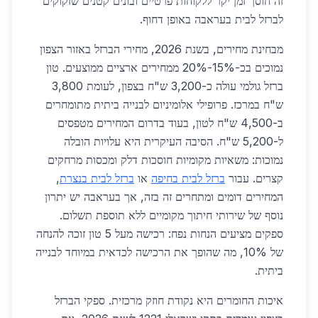
זה חוסך זמן יקר ללקוחות פרטיים ובונים קטנים שזקוקים
לברזל לבית בעראבה באופן דחוף.
מבחינת מחירים, בשנת 2026, מחירי הברזל באזור הצפון
נמוכים בכ-15%-20% ממחירים ארציים ממוצעים. טון
ברזל גולמי עולה כ-3,200 ש"ח בצפון, לעומת 3,800
ש"ח במרכז. פרופילי אלומיניום לבנייה ביתית מתומחרים
ב-4,500 ש"ח לטון, בעוד בדרום המחירים מטפסים
ל-5,200 ש"ח. הסיבה העיקרית היא עלויות הובלה
נמוכות: משאיות מקומיות חוסכות דלק ומכסות מרחקים
קצרים. עבור
ברזל לבית בחיפה
או
ברזל לבית בנצרת
,
המחירים דומים ומתחרים זה בזה, אך בעראבה יש יתרון
נוסף של שירותי חיתוך מקומיים ללא תוספת תשלום.
ספקים מציעים הנחות נפח: רכישה מעל 5 טון זוכה להנחה
של 10%, מה שהופך את הרכישה לכדאית במיוחד לבנייה
ביתית.
איכות החומרים היא נקודת חוזק מרכזית. ספקי הברזל