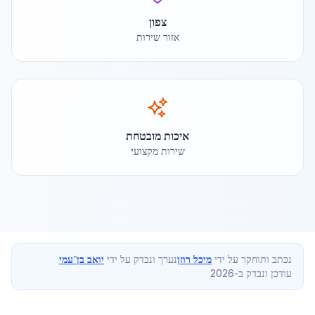
צפון
אזור שירות
איכות מובטחת
שירות מקצועי
נכתב ותוחקר על ידי
מיכל רוזן
נערך ונבדק על ידי
יואב בן־עמי
עודכן ונבדק ב-2026