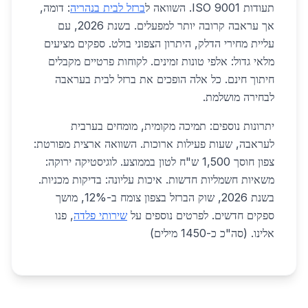
תעודות ISO 9001. השוואה ל
ברזל לבית בנהריה
: דומה,
אך עראבה קרובה יותר למפעלים. בשנת 2026, עם
עליית מחירי הדלק, היתרון הצפוני בולט. ספקים מציעים
מלאי גדול: אלפי טונות זמינים. לקוחות פרטיים מקבלים
חיתוך חינם. כל אלה הופכים את ברזל לבית בעראבה
לבחירה מושלמת.
יתרונות נוספים: תמיכה מקומית, מומחים בערבית
לעראבה, שעות פעילות ארוכות. השוואה ארצית מפורטת:
צפון חוסך 1,500 ש"ח לטון בממוצע. לוגיסטיקה ירוקה:
משאיות חשמליות חדשות. איכות עליונה: בדיקות מכניות.
בשנת 2026, שוק הברזל בצפון צומח ב-12%, מושך
ספקים חדשים. לפרטים נוספים על
שירותי פלדה
, פנו
אלינו. (סה"כ כ-1450 מילים)