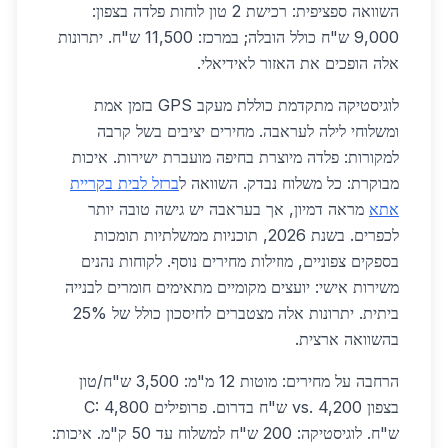
השוואה ספציפית: רכישת 2 טון לוחות פלדה בצפון:
9,000 ש"ח כולל הובלה; במרכז: 11,500 ש"ח. יתרונות
אלה הופכים את האזור לאידיאלי.
לוגיסטיקה מתקדמת כוללת מעקב GPS בזמן אמת
ומשלוחי לילה לעראבה. מחירים יציבים בשל קרבה
למקורות: פלדה מיוצרת בחיפה מועברת ישירות. איכות
מבוקרת: כל משלוח נבדק. השוואה ל
ברזל לבית בקריית
אתא
מראה דמיון, אך בעראבה יש גישה טובה יותר
לכפרים. בשנת 2026, תוכניות ממשלתיות תומכות
בספקים צפוניים, מוזילות מחירים נוסף. לקוחות נהנים
משירות אישי: יועצים מקומיים מתאימים חומרים לבנייה
ביתית. יתרונות אלה מצטברים לחיסכון כולל של 25%
בהשוואה ארצית.
הרחבה על מחירים: מוטות 12 מ"מ: 3,500 ש"ח/טון
בצפון vs. 4,200 ש"ח בדרום. פרופילים C: 4,800
ש"ח. לוגיסטיקה: 200 ש"ח למשלוח עד 50 ק"מ. איכות: