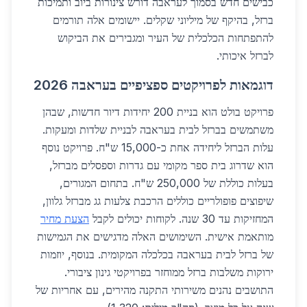
כבישים חדש בסמוך לעראבה דורש צינורות ביוב ותמיכות
ברזל, בהיקף של מיליוני שקלים. יישומים אלה תורמים
להתפתחות הכלכלית של העיר ומגבירים את הביקוש
לברזל איכותי.
דוגמאות לפרויקטים ספציפיים בעראבה 2026
פרויקט בולט הוא בניית 200 יחידות דיור חדשות, שבהן
משתמשים בברזל לבית בעראבה לבניית שלדות ומעקות.
עלות הברזל ליחידה אחת כ-15,000 ש"ח. פרויקט נוסף
הוא שדרוג בית ספר מקומי עם גדרות וספסלים מברזל,
בעלות כוללת של 250,000 ש"ח. בתחום המגורים,
שיפוצים פופולריים כוללים הרכבת צלעות גג מברזל גלוון,
המחזיקות עד 30 שנה. לקוחות יכולים לקבל
הצעת מחיר
מותאמת אישית. השימושים האלה מדגישים את הגמישות
של ברזל לבית בעראבה בכלכלה המקומית. בנוסף, יוזמות
ירוקות משלבות ברזל ממוחזר בפרויקטי גינון ציבורי.
התושבים נהנים משירותי התקנה מהירים, עם אחריות של