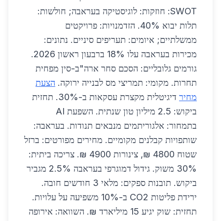
SWOT: חוזקות: לוגיסטיקה בעראבה; חולשות:
תלות יבוא 40%. הזדמנויות: פרויקטים
ממשלתיים; איומים: תעריפים סיניים. נתונים:
מכירות בעראבה עלו 18% ברבעון ראשון 2026.
גורמים גלובליים: הסכם סחר ארה"ב-סין מפחית
תחרות. מקומי: תמריצי מס לבנייה ירוקה.
הצעת
מחיר
דיגיטלית מקצרת עסקאות ב-30%. תחזית
ביקוש: 2.5 מיליון טון שנתית. השפעת AI
בתמחור: אלגוריתמים מנבאים תנודות. בעראבה:
שותפויות קבלנים מקומיים. מחירים מפורטים: ברזל
שטוח 4800 ₪, צינורות 4900 ₪. צריכה ביתית:
30% משוק. גידול דמוגרפי בעראבה 2.5% מגביר
ביקוש. תובנות ספקים: מלאי 3 חודשים חובה.
ירידת פליטות CO2 ב-10% משפיעה על עלויות.
תחזית: שוק יגיע 15 מיליארד ₪. השוואה: אירופה