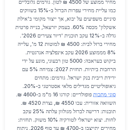
מחיר ממוצע של 4500 ₪ לטון. גורמים גלובליים
כמו עליית מחירי עפרות הברזל ב-15% בשווקים
סיניים משפיעים על יבוא, אך ייצור מקומי ב'אילת
אשקלון' מכסה 60%. בעמק יזרעאל, בנייה פרטית
גדלה ב-12% עקב תוכנית 'דיור צעירים 2026'.
מחירי ברזל לבית: 4500 ₪ למוטות 12 מ', עלייה
8% מממוצע 2026 עקב אינפלציה אנרגטית.
ביקוש בעראבה: 5000 טון רבעוני, מונע על ידי
הרחבות ביתיות. תחזית 2027: צמיחה 5% עם
ירידת ריבית בנק ישראל. גורמים: מתחים
גיאופוליטיים מגדילים מלאי אסטרטגי ב-20%.
סוגי מתכות
פופולריים: קורגו 16 מ"מ ב-4600 ₪.
השוואה אזורית: עכו 4550 ₪, נצרת 4520 ₪.
תובנות: דרישה לברזל מגולוון עלתה 25% עקב
לחות. יצוא ישראלי לטורקיה 10% משוק. תחזית:
מחירים יתייצבו ב-4700 ₪ עד סוף 2026. ניתוח