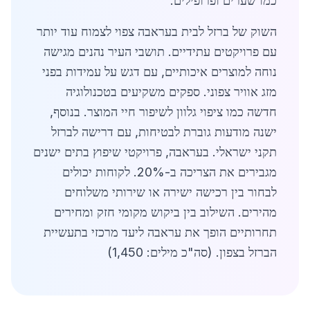
כמו שערים ופרופילים.
השוק של ברזל לבית בעראבה צפוי לצמוח עוד יותר
עם פרויקטים עתידיים. תושבי העיר נהנים מגישה
נוחה למוצרים איכותיים, עם דגש על עמידות בפני
מזג אוויר צפוני. ספקים משקיעים בטכנולוגיה
חדשה כמו ציפוי גלוון לשיפור חיי המוצר. בנוסף,
ישנה מודעות גוברת לבטיחות, עם דרישה לברזל
תקני ישראלי. בעראבה, פרויקטי שיפוץ בתים ישנים
מגבירים את הצריכה ב-20%. לקוחות יכולים
לבחור בין רכישה ישירה או שירותי משלוחים
מהירים. השילוב בין ביקוש מקומי חזק ומחירים
תחרותיים הופך את עראבה ליעד מרכזי בתעשיית
הברזל בצפון. (סה"כ מילים: 1,450)