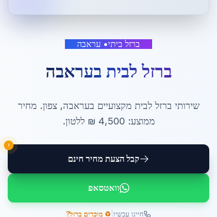
ברזל ביתי
•
עראבה
ברזל לבית
ב
עראבה
שירותי
ברזל לבית
מקצועיים ב
עראבה
,
צפון
. מחיר
ממוצע:
4,500
₪ ל
לטון
.
!
קבל הצעת מחיר חינם
וואטסאפ
|
חייגו עכשיו
♻️ מוכרים ברזל?