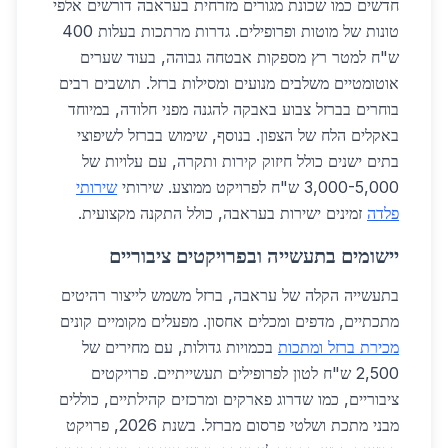
חדשים כמו שכונת מגורים מזרחית בעראבה דורשים אלפי
טונות של מוטות ופרופילים. גדרות מרתכות בעלות 400
ש"ח למטר רץ מספקות אבטחה גבוהה, בעוד שערים
אוטומטיים משלבים מנועים ומסילות ברזל. תושבים רבים
בוחרים בברזל צבוע באבקה להגנה מפני חלודה, במיוחד
באקלים הלח של הצפון. בנוסף, שימוש בברזל לשיפוצי
בתים ישנים כולל חיזוק קירות ותקרה, עם עלויות של
3,000-5,000 ש"ח לפרויקט ממוצע. שירותי
שירותי
פלדה
זמינים ישירות בעראבה, כולל התקנה מקצועית.
יישומים בתעשייה ובפרויקטים ציבוריים
בתעשייה הקלה של עראבה, ברזל משמש לייצור רהיטים
מתכתיים, מדפים ומכלים אחסון. מפעלים מקומיים קונים
מכירת ברזל ומתכות
בכמויות גדולות, עם מחירים של
2,500 ש"ח לטון לפרופילים תעשייתיים. פרויקטים
ציבוריים, כמו שדרוג פארקים ומרכזים קהילתיים, כוללים
מבני מתכת ושלטי פרסום מברזל. בשנת 2026, פרויקט