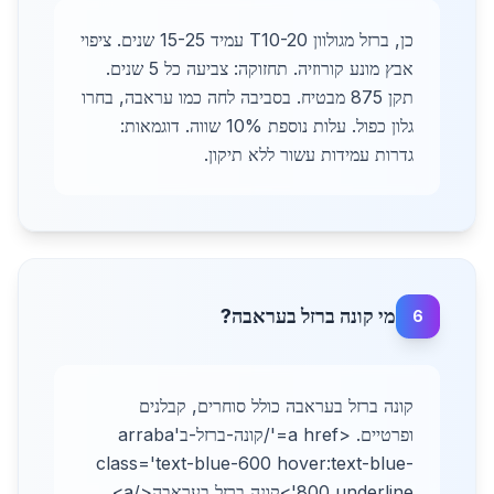
כן, ברזל מגולוון T10-20 עמיד 15-25 שנים. ציפוי
אבץ מונע קורוזיה. תחזוקה: צביעה כל 5 שנים.
תקן 875 מבטיח. בסביבה לחה כמו עראבה, בחרו
גלון כפול. עלות נוספת 10% שווה. דוגמאות:
גדרות עמידות עשור ללא תיקון.
מי קונה ברזל בעראבה?
6
קונה ברזל בעראבה כולל סוחרים, קבלנים
ופרטיים. <a href='/קונה-ברזל-בarraba'
class='text-blue-600 hover:text-blue-
800 underline'>קונה ברזל בעראבה</a>