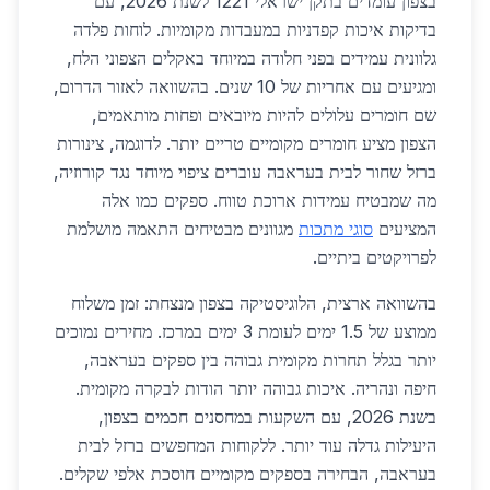
בצפון עומדים בתקן ישראלי 1221 לשנת 2026, עם
בדיקות איכות קפדניות במעבדות מקומיות. לוחות פלדה
גלוונית עמידים בפני חלודה במיוחד באקלים הצפוני הלח,
ומגיעים עם אחריות של 10 שנים. בהשוואה לאזור הדרום,
שם חומרים עלולים להיות מיובאים ופחות מותאמים,
הצפון מציע חומרים מקומיים טריים יותר. לדוגמה, צינורות
ברזל שחור לבית בעראבה עוברים ציפוי מיוחד נגד קורוזיה,
מה שמבטיח עמידות ארוכת טווח. ספקים כמו אלה
המציעים
סוגי מתכות
מגוונים מבטיחים התאמה מושלמת
לפרויקטים ביתיים.
בהשוואה ארצית, הלוגיסטיקה בצפון מנצחת: זמן משלוח
ממוצע של 1.5 ימים לעומת 3 ימים במרכז. מחירים נמוכים
יותר בגלל תחרות מקומית גבוהה בין ספקים בעראבה,
חיפה ונהריה. איכות גבוהה יותר הודות לבקרה מקומית.
בשנת 2026, עם השקעות במחסנים חכמים בצפון,
היעילות גדלה עוד יותר. ללקוחות המחפשים ברזל לבית
בעראבה, הבחירה בספקים מקומיים חוסכת אלפי שקלים.