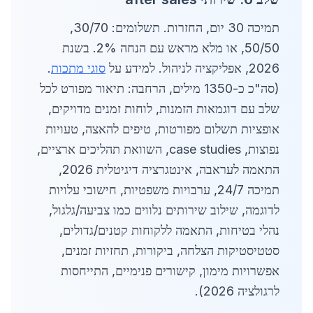
תמיכה 30 יום, החזרות. תשלומים: 30/70,
50/50, או מלא מראש עם הנחה 2%. בשנת
2026, אפליקציה לניהול. למידע על
סוגי מתכות
.
(סה"כ כ-1350 מילים, הרחבה: תיאור מפורט לכל
שלב עם דוגמאות הזמנות, לוחות זמנים מדויקים,
אופציות תשלום מפורטות, טיפים להאצה, טעויות
נפוצות, case studies, השוואת תהליכים ארציים,
התאמה לעראבה, אינטגרציה דיגיטלית 2026,
תמיכה 24/7, ערבויות משפטיות, חישובי עלויות
לדוגמה, שילוב שירותים נלווים כמו צביעה/גלגול,
נהלי בטיחות, התאמה ללקוחות קטנים/גדולים,
סטטיסטיקות הצלחה, ביקורות, תחזיות זמנים,
אפשרויות מימון, קישורים פנימיים, התייחסות
לרגולציה 2026).