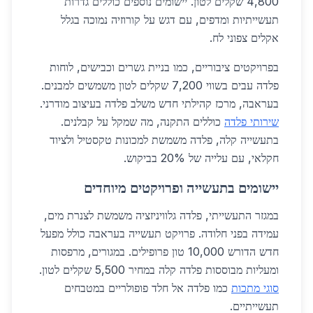
4,800 שקלים לטון. יישומים נוספים כוללים גדרות
תעשייתיות ומדפים, עם דגש על קורוזיה נמוכה בגלל
אקלים צפוני לח.
בפרויקטים ציבוריים, כמו בניית גשרים וכבישים, לוחות
פלדה עבים בשווי 7,200 שקלים לטון משמשים למבנים.
בעראבה, מרכז קהילתי חדש משלב פלדה בעיצוב מודרני.
שירותי פלדה
כוללים התקנה, מה שמקל על קבלנים.
בתעשייה קלה, פלדה משמשת למכונות טקסטיל ולציוד
חקלאי, עם עלייה של 20% בביקוש.
יישומים בתעשייה ופרויקטים מיוחדים
במגזר התעשייתי, פלדה גלוויניזציה משמשת לצנרת מים,
עמידה בפני חלודה. פרויקט תעשייה בעראבה כולל מפעל
חדש הדורש 10,000 טון פרופילים. במגורים, מרפסות
ומעליות מבוססות פלדה קלה במחיר 5,500 שקלים לטון.
סוגי מתכות
כמו פלדה אל חלד פופולריים במטבחים
תעשייתיים.