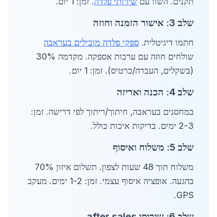
תקנים. השוו עם
שירותי פלדה
. זמן: 1 יום.
שלב 3: אישור הזמנה וחוזה
חתמו דיגיטלית.
ספקי פלדה מובילים בעראבה
שולחים חוזה עם ערבות אספקה. מקדמה 30%
(בשקלים, העברה/כרטיס). זמן: 1 יום.
שלב 4: הכנה ואריזה
במחסנים בעראבה, חיתוך/ריתוך לפי דרישה. זמן:
2-3 ימים. בדיקות איכות כולל.
שלב 5: משלוח ואיסוף
משלוח תוך 48 שעות לצפון. תשלום איזון 70%
בהגעה. אופציה איסוף עצמי. זמן: 1-2 ימים. מעקב
GPS.
שלב 6: שירותי after sales