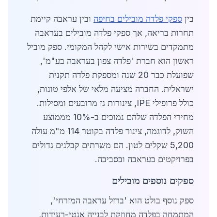
בין
ספקי פלדה מובילים בחיפה
ובין עראבה קיימת
תחרות בריאה, אך ספקי פלדה מובילים בעראבה
מתמקדים בשירות אישי לקהל המקומי. ספק מוביל
ראשון הוא חברת 'פלדה צפון בעראבה בע"מ',
שפועלת כבר 20 שנה ומספקת פלדה תקנית
ישראלית. החברה מציעה מלאי של אלפי טונות,
כולל פרופילי IPE, צינורות גז מרובעים ומסילות.
מחירי הפלדה שלהם נמוכים ב-10% מממוצע
השוק, לדוגמה, צינור פלדה בקוטר 114 מ"מ עולה
5,200 שקלים לטון. הם משרתים קבלנים גדולים
בפרויקטים בעראבה ובסביבה.
ספקים נוספים מובילים
ספק נוסף בולט הוא 'ברזל עראבה המזרחי',
המתמחה בפלדה מחוזקת לבנייה אנטי-רעידות,