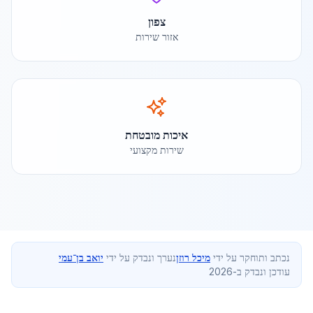
צפון
אזור שירות
איכות מובטחת
שירות מקצועי
נכתב ותוחקר על ידי
מיכל רוזן
נערך ונבדק על ידי
יואב בן־עמי
עודכן ונבדק ב-2026