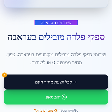
שירותים
•
עראבה
ספקי פלדה מובילים
ב
עראבה
שירותי
ספקי פלדה מובילים
מקצועיים ב
עראבה
,
צפון
.
מחיר ממוצע:
0
₪ ל
שירות
.
!
קבל הצעת מחיר חינם
וואטסאפ
|
חייגו עכשיו
♻️ מוכרים ברזל?