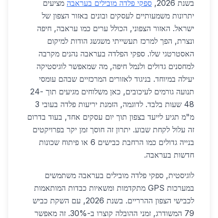
בשנת 2026,
ספקי פלדה מובילים בעראבה
מציעים
יתרונות משמעותיים לעסקים ובונים באזור הצפון של
ישראל. האזור הצפוני, הכולל ערים כמו עראבה, חיפה
ונצרת, הפך למרכז תעשייתי משגשג הודות למיקום
האסטרטגי שלו. ספקי הפלדה בעראבה נהנים מקרבה
למחסנים גדולים ולנמל חיפה, מה שמאפשר לוגיסטיקה
יעילה במיוחד. בניגוד לאזורים המרכזיים שבהם עומסי
תנועה גורמים לעיכובים, כאן משלוחים מגיעים תוך 24-
48 שעות בלבד. לדוגמה, הזמנת יריעות פלדה בעובי 3
מ"מ תגיע לייעד בצפון תוך יום עסקים אחד, בעוד בדרום
זה עלול לקחת שבוע. יתרון זה חוסך זמן יקר בפרויקטים
בנייה גדולים כמו הרחבת כבישים 6 או פיתוח שכונות
חדשות בעראבה.
לוגיסטית, ספקי פלדה מובילים בעראבה משתמשים
במערכות GPS מתקדמות ומשאיות כבדות המותאמות
לכבישי הצפון ההרריים. בשנת 2026, עם השקת כביש
79 המשודרג, זמני ההובלה קוצרו ב-30%. זה מאפשר