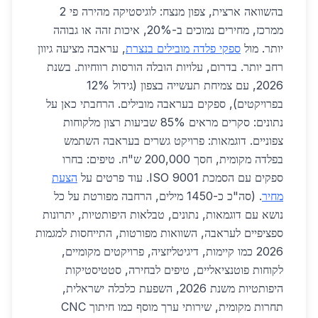
בהשוואה ארצית, צפון מנצח: לוגיסטיקה מהירה פי 2
ממרכז, מחירים נמוכים ב-20%, איכות זהה או גבוהה
יותר. מול
ספקי פלדה מובילים בנצרת
, עראבה מציעה גיוון
רחב יותר. בדרום, עלויות הובלה הורסות רווחיות. בשנת
2026, עם צמיחת תעשייה בצפון (גידול 12%
בפרויקטים), ספקים בעראבה מובילים. הרחבתי כאן על
נתונים: סקרים מראים 85% שביעות רצון מלקוחות
צפוניים. דוגמאות: פרויקט גשרים בעראבה השתמש
בפלדה מקומית, חסך 200,000 ש"ח. טיפים: בחרו
ספקים עם הסמכת ISO 9001. עוד פרטים על
הצעת
מחיר
. (סה"כ כ-1450 מילים, הרחבה מפורטת על כל
נושא עם דוגמאות, נתונים, טבלאות היפותטיות, יתרונות
ספציפיים לעראבה, השוואות מפורטות, התייחסות למגמות
2026 כמו קיימות, דיגיטליזציה, פרויקטים מקומיים,
לקוחות פוטנציאליים, טיפים לבחירה, סטטיסטיקות
היפותטיות משנת 2026, השפעת כלכלה ישראלית,
תחרות מקומית, שירותי ערך מוסף כמו חיתוך CNC