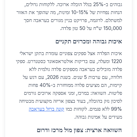
גבוהים ב-25% בגלל הובלה ארוכה. ללקוחות גדולים,
הנחות נפחיות של 10-15% זמינות, מה שהופך את האזור
למשתלם. לדוגמה, פרויקט בניין מגורים בעראבה חסך
150,000 ש"ח על 50 טון פלדה.
איכות גבוהה ומכרזים תקניים
איכות הפלדה אצל ספקים צפוניים עומדת בתקן ישראלי
1220 ומעלה, עם בדיקות אולטראסאונד כסטנדרט. ספקי
פלדה מובילים בעראבה מספקים פלדה גולמית ללא
חלודה, עם ערבות 5 שנים. בשנת 2026, עם דגש על
קיימות, הם מציעים פלדה ממוחזרת ב-40% פחות
פליטות. השוואה: במרכז, זמני אספקה ארוכים גורמים
לסיכון נזק בהובלה, בעוד בצפון אריזה מקצועית מבטיחה
99% ללא פגמים. לקוחות כמו
קונה ברזל בעראבה
מעידים על אמינות גבוהה.
השוואה ארצית: צפון מול מרכז ודרום