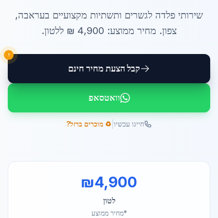
שירותי
פלדה לגשרים ותשתיות
מקצועיים ב
עראבה
,
צפון
. מחיר ממוצע:
4,900
₪ ל
לטון
.
!
קבל הצעת מחיר חינם
וואטסאפ
|
חייגו עכשיו
♻️ מוכרים ברזל?
₪
4,900
לטון
*מחיר ממוצע