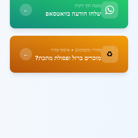
מענה תוך דקות
←
שלחו הודעה בוואטסאפ
מחירי מקסימום + איסוף מהיר
♻️
←
מוכרים ברזל ופסולת מתכת?