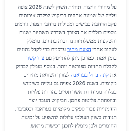
על מחירי הייצור. תחזית השוק לשנת 2026 צופה
עלייה של שמונה אחוזים בביקוש לפלדה איכותית
עקב הרחבת כבישים ומסילות ברחבי הצפון. גורמים
נוספים כוללים את הצורך בשדרוג תשתיות ישנות
והשקעות ממשלתיות נרחבות בתחום. מומלץ
לעקוב אחרי
הצעת מחיר
עדכנית כדי לקבל נתונים
בזמן אמת. כמו כן ניתן להתייעץ עם
צרו קשר
לקבלת תחזיות מפורטות יותר. בנוסף מומלץ לבדוק
את
קונה ברזל בעראבה
לצורך השוואת מחירים
מקומית. בשנת 2026 צפויה גם עלייה בשימוש
בפלדה ממוחזרת אשר תסייע בהורדת עלויות
ובהפחתת פליטות פחמן. הביקוש הגובר יוצר
הזדמנויות עבור ספקים מקומיים בעראבה ובסביבה.
תנודות בשוק העולמי עלולות להשפיע על זמינות
החומרים ולכן מומלץ לתכנן רכישות מראש.