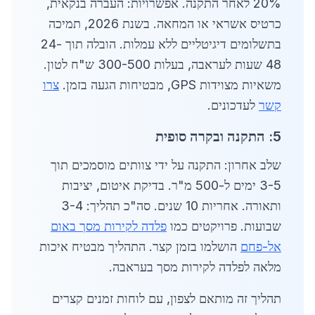
20% לאחר התקנה. אפשרויות: העברה בנקאית,
כרטיס אשראי או המחאה. בשנת 2026, תמיכה
בתשלומים דיגיטליים ללא עמלות. הובלה תוך 24-
48 שעות לעראבה, בעלות 300-500 ש"ח לטון.
משאיות מצוידות GPS, מבטיחות הגעה בזמן.
צרו
קשר
לעדכונים.
5: התקנה ובקרה סופית
שלב אחרון: התקנה על ידי צוותים מוסמכים תוך
3-5 ימים ל-500 מ"ר. בדיקת איטום, יציבות
ותאורה. אחריות 10 שנים. סה"כ תהליך: 3-4
שבועות. פרויקטים כמו
פלדה לקירות מסך באום
אל-פחם
הושלמו בזמן קצר. התהליך מבטיח איכות
מלאה לפלדה לקירות מסך בעראבה.
תהליך זה מותאם לצפון, עם לוחות זמנים קצרים