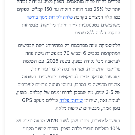
עלולים להיות פחות מותאמים, הצפון מציע עמידות גבוהה
יותר של 25% בפני רוחות חזקות עד 150 קמ"ש. ספקים
כמו אלה המצויים בקרבת
פלדה לקירות מסך בחיפה
משתמשים בטכנולוגיות לייזר חיתוך מדויקות, מבטיחות
התקנה חלקה ללא פגמים.
הלוגיסטיקה אינה מסתכמת רק במהירות: רשת הכבישים
המתקדמת בכביש 6 וכביש 70 מאפשרת גישה נוחה
לעראבה מכל נקודה בצפון. בשנת 2026, עם השלמת
פרויקטי התשתיות, זמני ההובלה יקוצרו עוד יותר,
ויאפשרו אספקה יומית לפרויקטים מתמשכים. השוואה
ארצית מדגישה כי במרכז, עומסי תנועה גורמים לעיכובים
של 3-5 ימים, מה שמסכן לוחות זמנים של קבלנים. בצפון,
לעומת זאת, שירותי
שירותי פלדה
כוללים מעקב GPS
בזמן אמת, מבטיחים שקיפות מלאה.
באשר למחירים, ניתוח שוק לשנת 2026 מראה ירידה של
10% בעלויות חומרי פלדה בצפון, הודות לייצור מקומי