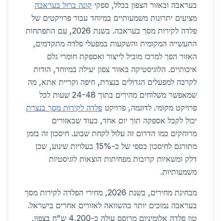
בעראבה ובאזור הצפון בכלל, ספקי
קונה ברזל בעראבה
מציעים יתרונות משמעותיים במיוחד עבור פרויקטים של
פלדה לקירות מסך בעראבה. בשנת 2026, עם התפתחות
התעשייה המקומית והשקעות במפעלי פלדה מתקדמים,
האזור הפך למרכז מוביל לייצור ואספקת חומרי גלם
איכותיים. הלוגיסטיקה באזור צפון יעילה במיוחד, הודות
לקרבה למפעלים הגדולים בנצרת, חיפה וקריית אתא, מה
שמאפשר משלוחים מהירים בתוך 24-48 שעות לכל
פרויקט מקומי. לדוגמה, פרויקט
פלדה לקירות מסך בנצרת
יכול לקבל אספקה תוך יום אחד, בעוד שבאזורים
מרוחקים כמו הדרום זה עלול לקחת שבוע. חיסכון זה בזמן
מתורגם לחיסכון כספי של כ-15% בעלויות שינוע, שכן
דלק ומשאיות קרובות מפחיתות הוצאות לוגיסטיות
משמעותיות.
מבחינת מחירים, בשנת 2026, מחירי הפלדה לקירות מסך
בעראבה נמוכים יותר בהשוואה לאזורים אחרים בישראל.
טון פלדה אלומיניום מרוסס עולה כ-4,200 ש"ח בצפון,