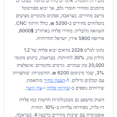
מגבירות הזמנות. אתגרים כוללים מחסור בעובדים
מיומנים ומחירי חומרי גלם, אך יבוא מפורטוגל
מייצב מחירים. בעראבה, ספקים מקומיים מציעים
משלוחים מהירים ב-5200 ₪, כולל חיתוך CNC.
השוואה גלובלית: מחירי פלדה בארה"ב 6000$,
אירופה 5800 אירו, ישראל תחרותית.
נתוני למ"ס 2026 מראים יבוא פלדה של 1.2
מיליון טון, 30% לחזיתות. בעראבה, ביקוש מקומי
20,000 טון שנתיים. גורמים מקומיים: אינפלציה
3%, שכר מינימום 6200 ₪. הזדמנויות: שותפויות
עם קבלנים גדולים. ל-
הצעת מחיר
מותאמת.
שירותים נוספים ב-
שירותי פלדה
ו-
צרו קשר
.
השוק מושפע גם מטכנולוגיות חדשות כמו פלדה
דו-גלית, מפחיתה עלויות ב-10%. תחזית
אופטימית עם יציבות מחירים ברבעון 4. בעראבה,