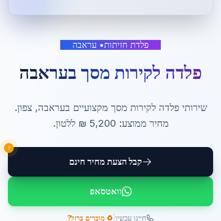
פלדת חזיתות
•
עראבה
פלדה לקירות מסך
ב
עראבה
שירותי
פלדה לקירות מסך
מקצועיים ב
עראבה
,
צפון
.
מחיר ממוצע:
5,200
₪ ל
לטון
.
!
קבל הצעת מחיר חינם
וואטסאפ
|
חייגו עכשיו
♻️ מוכרים ברזל?