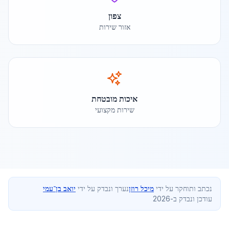
צפון
אזור שירות
איכות מובטחת
שירות מקצועי
נכתב ותוחקר על ידי
מיכל רוזן
נערך ונבדק על ידי
יואב בן־עמי
עודכן ונבדק ב-2026