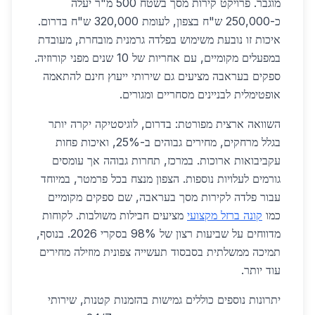
מוגבר. פרויקט קירות מסך בשטח 500 מ"ר יעלה
כ-250,000 ש"ח בצפון, לעומת 320,000 ש"ח בדרום.
איכות זו נובעת משימוש בפלדה גרמנית מובחרת, מעובדת
במפעלים מקומיים, עם אחריות של 10 שנים מפני קורוזיה.
ספקים בעראבה מציעים גם שירותי ייעוץ חינם להתאמה
אופטימלית לבניינים מסחריים ומגורים.
השוואה ארצית מפורטת: בדרום, לוגיסטיקה יקרה יותר
בגלל מרחקים, מחירים גבוהים ב-25%, ואיכות פחות
עקביבואות ארוכות. במרכז, תחרות גבוהה אך עומסים
גורמים לעלויות נוספות. הצפון מנצח בכל פרמטר, במיוחד
עבור פלדה לקירות מסך בעראבה, שם ספקים מקומיים
כמו
קונה ברזל מקצועי
מציעים חבילות משולבות. לקוחות
מדווחים על שביעות רצון של 98% בסקרי 2026. בנוסף,
תמיכה ממשלתית בסבסוד תעשייה צפונית מוזילה מחירים
עוד יותר.
יתרונות נוספים כוללים גמישות בהזמנות קטנות, שירותי