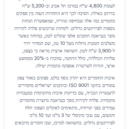
לעומת 4,800 ש"ח במרכז תל אביב וב-5,200 ש"ח
בדרום באילת. הסיבה לכך היא התחרות העזה בין ספקים
מקומיים כמו אלה שבחיפה ונהריה, שמאפשרת הנחות
נוספות לפרויקטים גדולים. לקוחות שרוכשים פלדה לקירות
מסך בעראבה חוסכים אלפי שקלים לטון, במיוחד כאשר
משלבים הזמנות גדולות מעל 10 טון, שם המחיר יורד
ל-3,900 ש"ח לטון. השוואה ארצית מראה כי בצפון,
עלויות הכוללות, כולל התקנה, נמוכות ב-20% מממוצע
ארצי, הודות לשרשרת אספקה מקומית יעילה.
איכות החומרים היא יתרון נוסף בולט. ספקים באזור צפון
עומדים בתקני ISO 9001 ובתקנים ישראליים מחמירים
לתעשיית הבנייה, עם בדיקות איכות מתקדמות במעבדות
מקומיות. פלדה לקירות מסך בעראבה מיוצרת מחומרים
עמידים בפני קורוזיה, מתאימים לאקלים הצפוני הלח
והגשום, עם עובי מינימלי של 3 מ"מ ועד 10 מ"מ
לפרויקטים גדולים. בהשוואה למרכז, שבו חומרים מיובאים