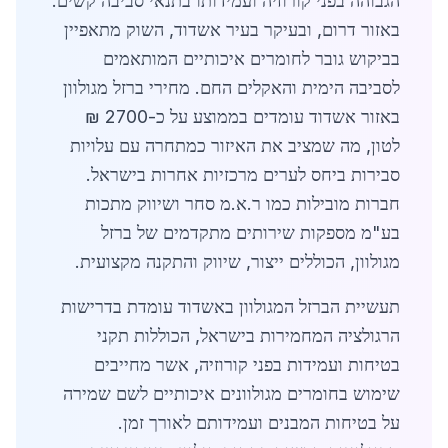
הגבוהה בפני קורוזיה ועמידותו בתנאי סביבה קשים.
באזור דרום, ובעיקר בעיר אשדוד, השוק מתאפיין
בביקוש גובר לחומרים איכותיים המותאמים
לסביבה הימית והאקלים החם. מחירי ברזל מגולוון
באזור אשדוד עומדים בממוצע על כ-2700 ₪
לטון, מה שמציב את האיזור כמתחרה עם עלויות
סבירות ביחס לערים מרכזיות אחרות בישראל.
חברות מובילות כמו ר.א.מ סחר ושיווק מתכות
בע"מ מספקות שירותים מתקדמים של ברזל
מגולוון, הכוללים ייצור, שיווק והתקנה מקצועית.
תעשיית הברזל המגולוון באשדוד עומדת בדרישות
הרגולציה המחמירות בישראל, הכוללות תקני
בטיחות ועמידות בפני קורוזיה, אשר מחייבים
שימוש בחומרים מגולוונים איכותיים לשם שמירה
על בטיחות המבנים ועמידותם לאורך זמן.