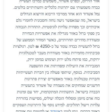
אזור הדרום, ובפרט אשדוד, משמשים כמרכז תעשייה
כבדה משמעותי עם יתרונות כלכליים ותשתיתיים בולטים.
נמל אשדוד הוא אחד ממרכזי הייבוא והייצוא הגדולים
בישראל, מה שמאפשר גישה נוחה וחסכונית לחומרי גלם
איכותיים וכך מפחית עלויות לוגיסטיות. התחרות הגבוהה
בין ספקי ברזל באזור מגדילה את אפשרויות הבחירה
ומעודדת מחירים תחרותיים, כאשר המחיר הממוצע של
ברזל לתעשייה כבדה עומד על כ-4250 ₪ לטון. רגולציות
סביבתיות מחמירות באזור מעודדות מעבר לטכנולוגיות
ירוקות, כמו פיתוח מלט ירוק ושימוש במימן ירוק,
המגבירות את היעילות ומפחיתות את ההשפעה
הסביבתית. בנוסף, שיתופי פעולה בין חברות תעשייתיות
וחברות טכנולוגיה באזור מאפשרים יצירת פתרונות
חדשניים שמחזקים את מעמדה של אשדוד בתעשייה
הכבדה בישראל. התשתיות המתקדמות, יחד עם זמינות
כוח אדם מיומן ומסלולי הובלה יעילים, מסייעות בהורדת
עלויות וייעול תהליכים. למידע נוסף על היתרונות העסקיים
באזור הדרום, ניתן לעיין ב
אשדוד
או להשוות עם אזורים