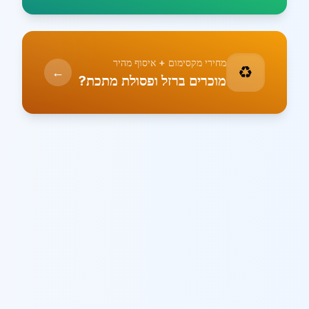
מחירי מקסימום + איסוף מהיר
♻️
←
מוכרים ברזל ופסולת מתכת?