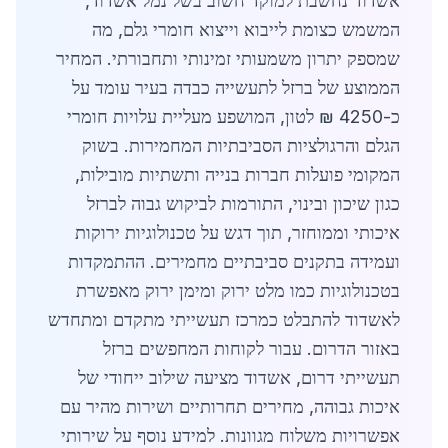
אשדוד נחשבת למוקד חשוב בשל נמל אשדוד,
המשמש כצומת לייבוא וייצוא חומרי גלם, מה
שמספק יתרון משמעותי זמינותי ותחבורתי. המחיר
הממוצע של ברזל לתעשייה כבדה בעיר עומד על
כ-4250 ₪ לטון, המושפע מעליית עלויות חומרי
הגלם והרגולציות הסביבתיות המחמירות. בשוק
המקומי פועלות חברות בנייה ותשתיות מובילות,
כגון שיכון ובינוי, התורמות לביקוש גבוה לברזל
איכותי וממוחזר, תוך דגש על טכנולוגיות ירוקות
ועמידה בתקנים סביבתיים מחמירים. ההתמקדות
בטכנולוגיות כמו מלט ירוק ומימן ירוק מאפשרת
לאשדוד להתבלט כמרכז תעשייתי מתקדם ומתחדש
באזור הדרום. עבור לקוחות המחפשים ברזל
תעשייתי דרום, אשדוד מציעה שילוב ייחודי של
איכות גבוהה, מחירים תחרותיים ושירות מהיר עם
אפשרויות משלוח מגוונות. למידע נוסף על שירותי