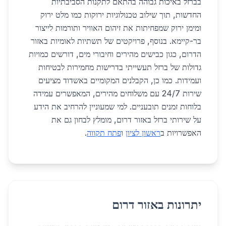
בברזל באיכות גבוהה בהתאם לתקנות הסביבתיות
החדשות, תוך שילוב טכנולוגיות ירוקות כמו מלט ירוק
ומימן ירוק שמפחיתות את זיהום האוויר ותורמות לייצור
בר-קיימא. בנוסף, פרויקטים של תשתיות לאומיות באזור
הדרום, כגון כבישים מהירים וחיבורי מים, דורשים כמויות
גדולות של ברזל תעשייתי בדרישות מחמירות לבטיחות
ועמידות. כמו כן, הקבלנים המקומיים באשדוד מציעים
שירות 24/7 עם משלוחים מהירים, המאפשרים עמידה
בלוחות זמנים תובעניים. למי שמעוניין להרחיב את הידע
על שירותי ברזל באזור דרום, מומלץ לבחון גם את
האפשרויות ב
ראשון לציון
ו
פתח תקווה
.
יתרונות באזור דרום