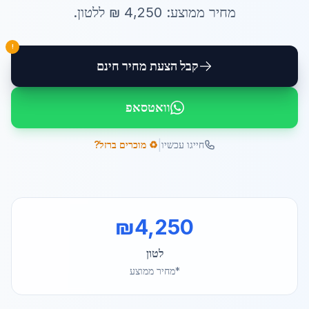
מחיר ממוצע:
4,250
₪ ל
לטון
.
!
קבל הצעת מחיר חינם
וואטסאפ
|
חייגו עכשיו
♻️ מוכרים ברזל?
₪
4,250
לטון
*מחיר ממוצע