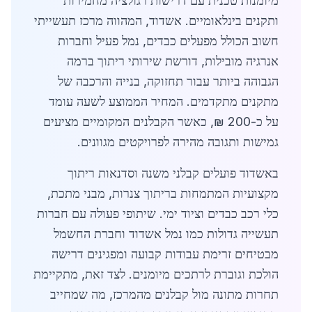
מיומנות טכנית עם דרישות רגולציה מחמירות
ותקנים בינלאומיים. אשדוד, המהווה מרכז תעשייתי
חשוב הכולל מפעלים כבדים, נמל פעיל וחברות
אנרגיה מובילות, דורשת שירותי ריתוך ברמה
הגבוהה ביותר עבור תחזוקה, בנייה והרכבה של
מתקנים מתקדמים. המחיר הממוצע לשעה עומד
על כ-200 ₪, כאשר הקבלנים המקומיים מציעים
גמישות ותגובה מהירה לפרויקטים מגוונים.
באשדוד פועלים קבלני משנה וסדנאות ריתוך
מקצועיות המתמחות בריתוך צנרות, מבני מתכת,
כלי רכב כבדים וציוד ימי. שיתופי פעולה עם חברות
תעשייה גדולות כמו נמל אשדוד וחברת החשמל
מבטיחים זרימת עבודות קבועה ומפגינים דרישה
הולכת וגוברת לרתכים מיומנים. לצד זאת, מתקיימת
תחרות מתונה מול קבלנים מהמרכז, מה שמחייב