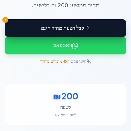
מחיר ממוצע:
200
₪ ל
לשעה
.
!
קבל הצעת מחיר חינם
וואטסאפ
|
חייגו עכשיו
♻️ מוכרים ברזל?
₪
200
לשעה
*מחיר ממוצע