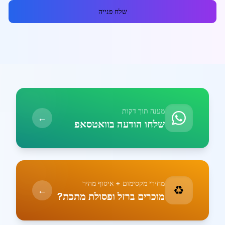
שלח פנייה
מענה תוך דקות
←
שלחו הודעה בוואטסאפ
מחירי מקסימום + איסוף מהיר
♻️
←
מוכרים ברזל ופסולת מתכת?