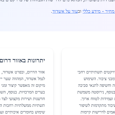
מחיר - מידע כללי
וב
עוד על אשדוד
.
יתרונות באזור דרום
ויקטים תשתיתיים רחבי
אזור הדרום, ובפרט אשדוד, נ
מבני ציבור. השימוש
לנמל אשדוד, המהווה שער ייבו
ה וחשיפה לתנאי סביבה
מיקום זה מאפשר קיצור זמני 
 בנוסף, נירוסטה משמשת
בערים המרכזיות. בנוסף, השו
ועמידות לטווח ארוך.
חדשנות ושירות מקצועי לצד מ
עיבוד מתקדמות לשיפור
תשתיות ממשלתיות רחבות היק
ואמים לדרישות קיימות
שימוש בחומרים איכותיים ועמ