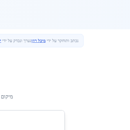
נכתב ותוחקר על ידי
מיכל רוזן
נערך ונבדק על ידי
י
מיקום 