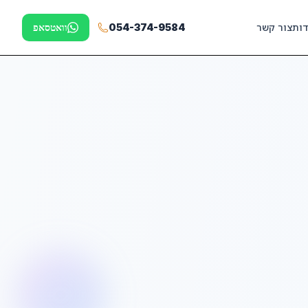
דות
צור קשר
054-374-9584
וואטסאפ