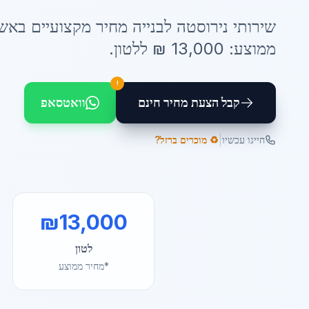
שירותי
נירוסטה לבנייה מחיר
מקצועיים ב
אשד
ממוצע:
13,000
₪ ל
לטון
.
!
קבל הצעת מחיר חינם
וואטסאפ
|
חייגו עכשיו
♻️ מוכרים ברזל?
₪
13,000
לטון
*מחיר ממוצע