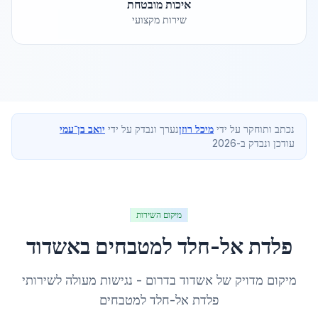
איכות מובטחת
שירות מקצועי
נכתב ותוחקר על ידי
מיכל רוזן
נערך ונבדק על ידי
יואב בן־עמי
עודכן ונבדק ב-2026
מיקום השירות
פלדת אל-חלד למטבחים
ב
אשדוד
מיקום מדויק של
אשדוד
ב
דרום
- נגישות מעולה לשירותי
פלדת אל-חלד למטבחים