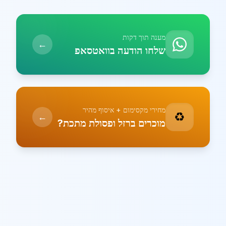
מענה תוך דקות
←
שלחו הודעה בוואטסאפ
מחירי מקסימום + איסוף מהיר
♻️
←
מוכרים ברזל ופסולת מתכת?