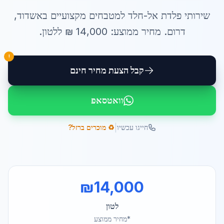
שירותי
פלדת אל-חלד למטבחים
מקצועיים ב
אשדוד
,
דרום
. מחיר ממוצע:
14,000
₪ ל
לטון
.
!
קבל הצעת מחיר חינם
וואטסאפ
|
חייגו עכשיו
♻️ מוכרים ברזל?
₪
14,000
לטון
*מחיר ממוצע