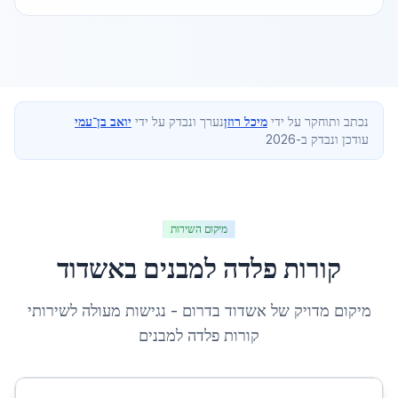
נכתב ותוחקר על ידי
מיכל רוזן
נערך ונבדק על ידי
יואב בן־עמי
עודכן ונבדק ב-2026
מיקום השירות
קורות פלדה למבנים
ב
אשדוד
מיקום מדויק של
אשדוד
ב
דרום
- נגישות מעולה לשירותי
קורות פלדה למבנים