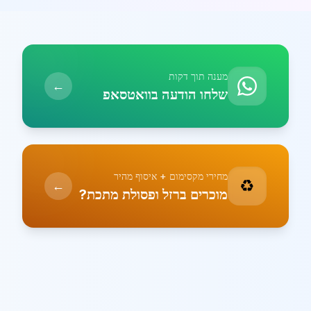
מענה תוך דקות
←
שלחו הודעה בוואטסאפ
מחירי מקסימום + איסוף מהיר
♻️
←
מוכרים ברזל ופסולת מתכת?