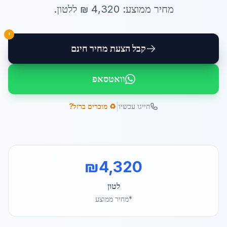
מחיר ממוצע:
4,320
₪ ל
לטון
.
!
קבל הצעת מחיר חינם
וואטסאפ
|
חייגו עכשיו
♻️ מוכרים ברזל?
₪
4,320
לטון
*מחיר ממוצע