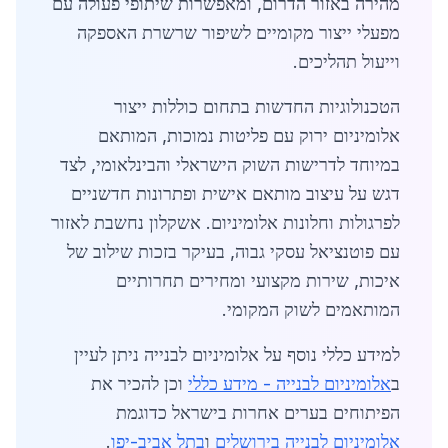
מהירה באזור הדרום, ומאפשרות שיתופי פעולה עם
מפעלי ייצור מקומיים לשיפור שרשרת האספקה
וייעול תהליכים.
הטכנולוגיות החדשות בתחום כוללות ייצור
אלומיניום ירוק עם פליטות נמוכות, המותאם
במיוחד לדרישות השוק הישראלי והבינלאומי, לצד
דגש על עיצוב מותאם אישית ופתרונות חדשניים
לפרגולות וחלונות אלומיניום. אשקלון נחשבת לאזור
עם פוטנציאל עסקי גבוה, בעיקר בזכות שילוב של
איכות, שירות מקצועי ומחירים תחרותיים
המותאמים לשוק המקומי.
למידע כללי נוסף על אלומיניום לבנייה ניתן לעיין
ב
אלומיניום לבנייה - מידע כללי
וכן להכיר את
הפיתוחים בערים אחרות בישראל כדוגמת
אלומיניום לבנייה בירושלים
ו
בתל אביב-יפו
.