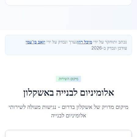
נכתב ותוחקר על ידי
מיכל רוזן
נערך ונבדק על ידי
יואב בן־עמי
עודכן ונבדק ב-2026
מיקום השירות
אלומיניום לבנייה
ב
אשקלון
מיקום מדויק של
אשקלון
ב
דרום
- נגישות מעולה לשירותי
אלומיניום לבנייה