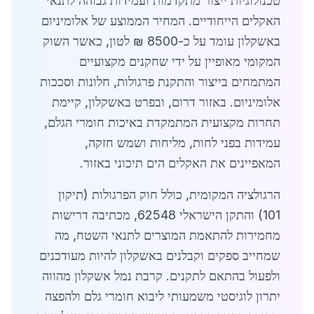
טכנולוגיות ייצור מתקדמות ועמידות גבוהה לתנאי
האקלים הייחודיים. המחיר הממוצע של אלומיניום
באשקלון עומד על כ-8500 ₪ לטון, כאשר השוק
המקומי מאופיין על ידי שחקנים מקצועיים
המתמחים בייצור והתקנת פרגולות, חלונות וסככות
אלומיניום. באזור דרום, ובפרט באשקלון, קיימת
תחרות מקצועית המתמקדת באיכות חומרי הגלם,
עמידות בפני לחות, מליחות ושמש חזקה,
המאפיינים את האקלים הים תיכוני באזור.
הרגולציה המקומית, כולל חוק הפרגולות (תיקון
101) והתקן הישראלי 62548, מכתיבה דרישות
מחמירות להתאמת המוצרים לתנאי השטח, מה
שמחייב ספקים וקבלנים באשקלון להיות מעודכנים
ולפעול בהתאם לתקנים. קרבת נמל אשקלון מהווה
יתרון לוגיסטי משמעותי ליבוא חומרי גלם ולהפצה