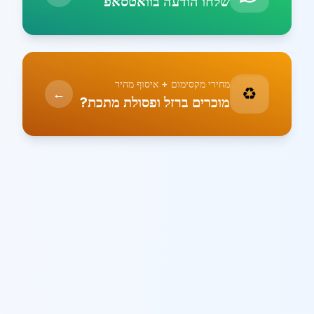
שלחו הודעה בוואטסאפ
מחירי מקסימום + איסוף מהיר
♻️
←
מוכרים ברזל ופסולת מתכת?