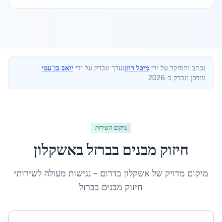
נכתב ותוחקר על ידי
מיכל רוזן
נערך ונבדק על ידי
יואב בן־עמי
עודכן ונבדק ב-2026
מיקום השירות
חיזוק מבנים בברזל
ב
אשקלון
מיקום מדויק של
אשקלון
ב
דרום
- נגישות מעולה לשירותי
חיזוק מבנים בברזל