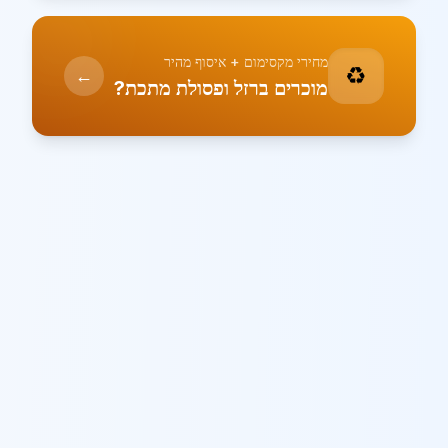
מחירי מקסימום + איסוף מהיר
♻️
←
מוכרים ברזל ופסולת מתכת?