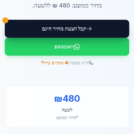
מחיר ממוצע:
480
₪ ל
לשעה
.
!
קבל הצעת מחיר חינם
וואטסאפ
|
חייגו עכשיו
♻️ מוכרים ברזל?
₪
480
לשעה
*מחיר ממוצע