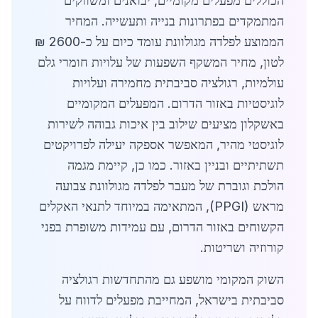
הכוללים מפעלים מקומיים, יבואנים ומשווקים
המתמקדים בפתרונות בנייה ותעשייה. המחיר
הממוצע לפלדה מגולוונת עומד כיום על כ-2600 ₪
לטון, מחיר המשקף השפעות של עלויות חומרי גלם
עולמיות, רגולציה סביבתית מחמירה ועלויות
לוגיסטיות באזור הדרום. המפעלים המקומיים
באשקלון מציעים שילוב בין איכות גבוהה לשירות
לוגיסטי מהיר, המאפשר אספקה יעילה לפרויקטים
תשתיתיים ובניין באזור. כמו כן, קיימת מגמה
הולכת וגוברת של מעבר לפלדה מגולוונת צבועה
מראש (PPGI), המתאימה במיוחד לתנאי האקלים
הקשוחים באזור הדרום, עם עמידות משופרת בפני
קורוזיה ושריטות.
השוק המקומי מושפע גם מהתחדשות רגולציה
סביבתית בישראל, המחייבת מפעלים לדווח על