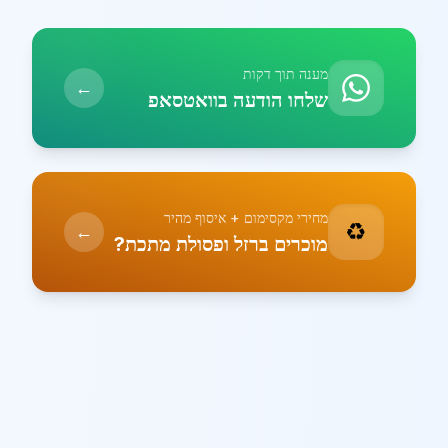
מענה תוך דקות
←
שלחו הודעה בוואטסאפ
מחירי מקסימום + איסוף מהיר
♻️
←
מוכרים ברזל ופסולת מתכת?