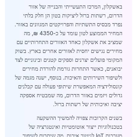
באשקלון, המרכז התעשייתי והבנייה של אזור
הדרום, רשתות ברזל ליציקות בטון הן חלק בלתי
נפרד מבסיס התשתיות והפרויקטים המגוונים באזור.
המחיר הממוצע לטון עומד על כ-4350 ₪, מה
שמציב את אשקלון כאחד האזורים התחרותיים עם
מחירים נגישים יחסית לאזורים אחרים בארץ. בשוק
המקומי פועלים יצרנים וספקים קטנים ובינוניים לצד
יבואנים, כאשר התחרות גורמת להורדת מחירים
ולשיפור השירותים והאיכות. בנוסף, ישנה מגמה של
קונסולידציה המאפשרת שיתופי פעולה עם קבלנים
גדולים ויזמים באזור הדרום, מה שמבטיח אספקה
יציבה ואיכותית של רשתות ברזל.
בשנים הקרובות צפויה להמשיך ההשקעה
בטכנולוגיות ייצור אוטומטיות ואינטגרציה של
מערכות IoT לניטור איכות, מה שיתרום לשיפור