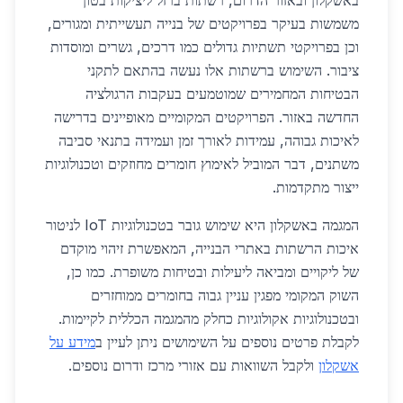
באשקלון ובאזור הדרום, רשתות ברזל ליציקות בטון
משמשות בעיקר בפרויקטים של בנייה תעשייתית ומגורים,
וכן בפרויקטי תשתיות גדולים כמו דרכים, גשרים ומוסדות
ציבור. השימוש ברשתות אלו נעשה בהתאם לתקני
הבטיחות המחמירים שמוטמעים בעקבות הרגולציה
החדשה באזור. הפרויקטים המקומיים מאופיינים בדרישה
לאיכות גבוהה, עמידות לאורך זמן ועמידה בתנאי סביבה
משתנים, דבר המוביל לאימוץ חומרים מחוזקים וטכנולוגיות
ייצור מתקדמות.
המגמה באשקלון היא שימוש גובר בטכנולוגיות IoT לניטור
איכות הרשתות באתרי הבנייה, המאפשרת זיהוי מוקדם
של ליקויים ומביאה ליעילות ובטיחות משופרת. כמו כן,
השוק המקומי מפגין עניין גבוה בחומרים ממוחזרים
ובטכנולוגיות אקולוגיות כחלק מהמגמה הכללית לקיימות.
לקבלת פרטים נוספים על השימושים ניתן לעיין ב
מידע על
אשקלון
ולקבל השוואות עם אזורי מרכז ודרום נוספים.