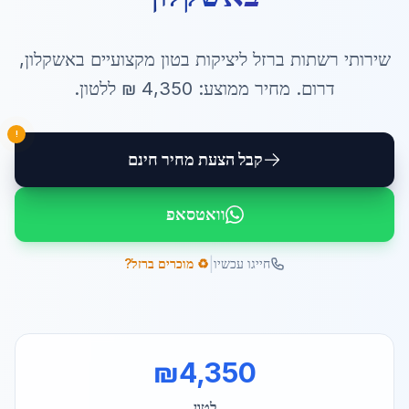
שירותי
רשתות ברזל ליציקות בטון
מקצועיים ב
אשקלון
,
דרום
. מחיר ממוצע:
4,350
₪ ל
לטון
.
!
קבל הצעת מחיר חינם
וואטסאפ
|
חייגו עכשיו
♻️ מוכרים ברזל?
₪
4,350
לטון