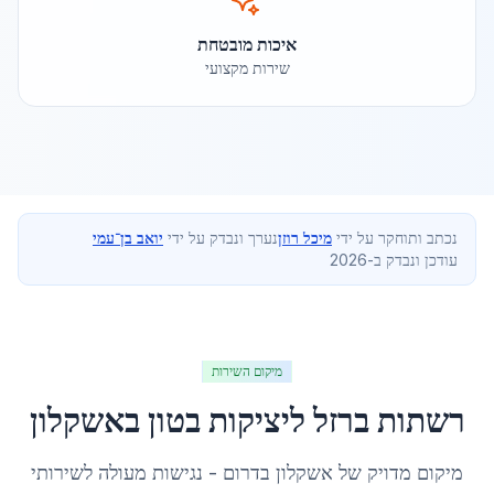
איכות מובטחת
שירות מקצועי
נכתב ותוחקר על ידי
מיכל רוזן
נערך ונבדק על ידי
יואב בן־עמי
עודכן ונבדק ב-2026
מיקום השירות
רשתות ברזל ליציקות בטון
ב
אשקלון
מיקום מדויק של
אשקלון
ב
דרום
- נגישות מעולה לשירותי