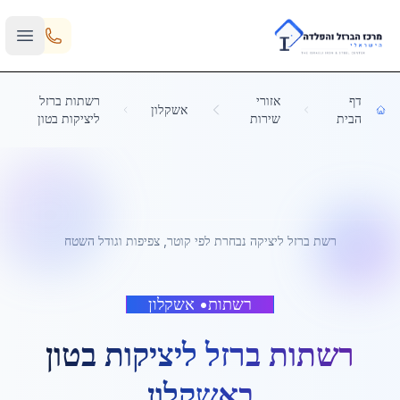
Skip to main content
דף
אזורי
רשתות ברזל
אשקלון
הבית
שירות
ליציקות בטון
רשת ברזל ליציקה נבחרת לפי קוטר, צפיפות וגודל השטח
רשתות
•
אשקלון
רשתות ברזל ליציקות בטון
ב
אשקלון