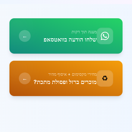
מענה תוך דקות
←
שלחו הודעה בוואטסאפ
מחירי מקסימום + איסוף מהיר
♻️
←
מוכרים ברזל ופסולת מתכת?