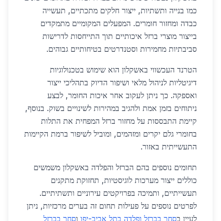
כמו בנייה ותשתיות, ייצור חלקים מתכתיים, תעשייה
כבדה ומחזור חומרים. המפעלים המקומיים מתמקדים
בייצור מוצרי ברזל איכותיים תוך התייחסות לדרישות
סביבתיות מחמירות וסטנדרטים בטיחותיים גבוהים.
הטרנד העכשווי באשקלון הוא שימוש בטכנולוגיות
דיגיטליות לניהול מלאי ושיפור הדיוק בתהליכי ייצור
ואספקה. כך ניתן לעקוב אחר איכות החומר, לבצע
ניתוחים בזמן אמת ולהגיב במהירות לשינויים בשוק. בנוסף,
קיימת התבססות על מחזור ברזל המפחית את התלות
בחומרי גלם יקרים ומזהמים, ומוביל לשיפור ברמת הקיימות
התעשייתית באזור.
תחומים נוספים בהם הברזל והפלדה באשקלון משמשים
כוללים ייצור מערכות לוגיסטיות, תחזוקת מתקנים
תעשייתיים, ותמיכה בפרויקטים עירוניים ותשתיתיים.
לפרטים נוספים על פעילות תחום זה בערים מרכזיות, ניתן
לעיין ב
סחר בברזל ופלדה בתל אביב-יפו
ו
סחר בברזל