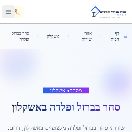
Skip to main content
דף
אזורי
סחר בברזל
אשקלון
הבית
שירות
ופלדה
מסחר
•
אשקלון
סחר בברזל ופלדה
ב
אשקלון
שירותי
סחר בברזל ופלדה
מקצועיים ב
אשקלון
,
דרום
.