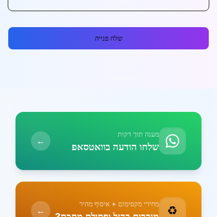
שלח פנייה
מענה תוך דקות
←
שלחו הודעה בוואטסאפ
מחירי מקסימום + איסוף מהיר
♻️
←
מוכרים ברזל ופסולת מתכת?