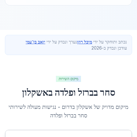
נכתב ותוחקר על ידי
מיכל רוזן
נערך ונבדק על ידי
יואב בן־עמי
עודכן ונבדק ב-2026
מיקום השירות
סחר בברזל ופלדה
ב
אשקלון
מיקום מדויק של
אשקלון
ב
דרום
- נגישות מעולה לשירותי
סחר בברזל ופלדה