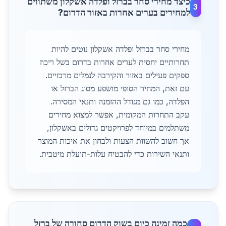
כיצד מחירי סחר בברזל ופלדה אשקלון משתווים
3
למחירים בערים אחרות באזור הדרום?
מחירי סחר בברזל ופלדה אשקלון נוטים להיות
תחרותיים יחסית לערים אחרות בדרום בשל ריכוז
ספקים פעילים באזור והקירבה לנמלים מרכזיים.
עם זאת, המחיר הסופי מושפע מסוג הברזל או
הפלדה, כמו גם מגודל ההזמנה ותנאי המסירה.
עקב התחרות המקומית, אפשר למצוא מחירים
משתלמים במיוחד לפרויקטים גדולים באשקלון,
אך חשוב להשוות הצעות ולבחון את איכות המוצר
ותנאי השירות כדי להבטיח עלות-תועלת מיטבית.
כמה זמינה כיום בשוק הדרום סחורה של ברזל