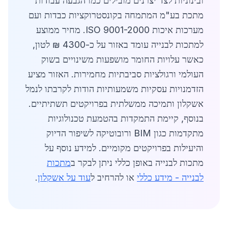
ובינוניות לצד יצרנים מובילים כמו הגבעה עבודות
מתכת בע"מ המתמחה בקונסטרוקציות כבדות ועם
מערכות איכות ISO 9001-2000. מחיר ממוצע
למתכות לבנייה עומד באזור על כ-4300 ₪ לטון,
כאשר עלויות החומר מושפעות משינויים בשוק
העולמי ורגולציות סביבתיות מחמירות. האזור מציע
הזדמנויות עסקיות משמעותיות הודות לקרבתו לנמל
אשקלון ותמיכה ממשלתית בפרויקטים תשתיתיים.
בנוסף, קיימת התמקדות בהטמעת טכנולוגיות
מתקדמות כגון BIM ורובוטיקה לשיפור הדיוק
והיעילות בפרויקטים מקומיים. למידע נוסף על
מתכות לבנייה באופן כללי ניתן לבקר ב
מתכות
לבנייה - מידע כללי
או להרחיב ל
עוד על אשקלון
.