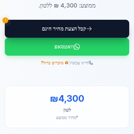
ממוצע:
4,300
₪ ל
לטון
.
!
קבל הצעת מחיר חינם
וואטסאפ
|
חייגו עכשיו
♻️ מוכרים ברזל?
₪
4,300
לטון
*מחיר ממוצע