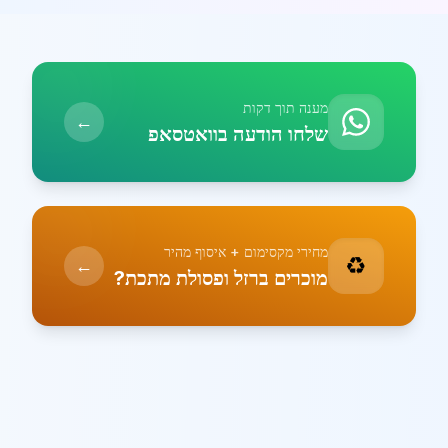
מענה תוך דקות
←
שלחו הודעה בוואטסאפ
מחירי מקסימום + איסוף מהיר
♻️
←
מוכרים ברזל ופסולת מתכת?