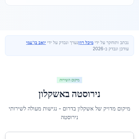
נכתב ותוחקר על ידי
מיכל רוזן
נערך ונבדק על ידי
יואב בן־עמי
עודכן ונבדק ב-2026
מיקום השירות
נירוסטה
ב
אשקלון
מיקום מדויק של
אשקלון
ב
דרום
- נגישות מעולה לשירותי
נירוסטה