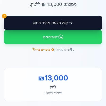
ממוצע:
13,000
₪ ל
לטון
.
!
קבל הצעת מחיר חינם
וואטסאפ
|
חייגו עכשיו
♻️ מוכרים ברזל?
₪
13,000
לטון
*מחיר ממוצע