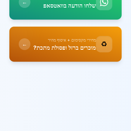
←
שלחו הודעה בוואטסאפ
מחירי מקסימום + איסוף מהיר
♻️
←
מוכרים ברזל ופסולת מתכת?