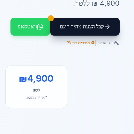
4,900
₪ ל
לטון
.
!
קבל הצעת מחיר חינם
וואטסאפ
|
חייגו עכשיו
♻️ מוכרים ברזל?
₪
4,900
לטון
*מחיר ממוצע