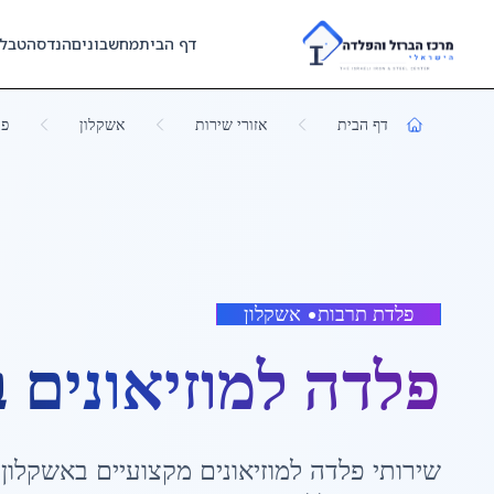
Skip to main content
דף הבית
מחשבונים
הנדסה
טבל
דף הבית
אזורי שירות
אשקלון
פל
פלדת תרבות
•
אשקלון
פלדה למוזיאונים
ב
שירותי
פלדה למוזיאונים
מקצועיים ב
אשקלון
,