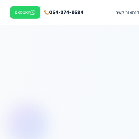
דות
צור קשר
054-374-9584
וואטסאפ