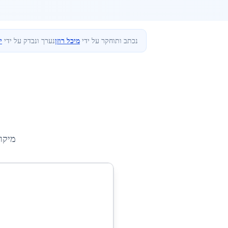
נכתב ותוחקר על ידי
מיכל רוזן
נערך ונבדק על ידי
י
מיקו