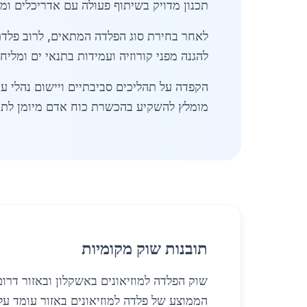
תכנון מדויק בשיתוף פעולה עם אדריכלים ומ
לאחר בחירת סוג הפלדה המתאים, לרוב פלדת 
להגנה מפני קורוזיה ועמידות בתנאי ים ומלי
הקפדה על תהליכים סביבתיים ויישום נהלי ע
מומלץ להשקיע בהכשרת כוח אדם מיומן לתחז
תובנות שוק מקומיות
שוק הפלדה למוזיאונים באשקלון ובאזור דרו
הממוצע של פלדה למוזיאונים באזור עומד על כ-4900 ₪ לטון, עם נטייה לעלייה קלה עקב עלויות השינוע והרגולציה 