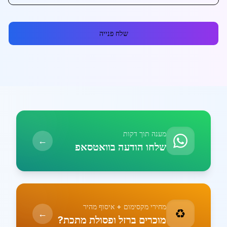
שלח פנייה
מענה תוך דקות
←
שלחו הודעה בוואטסאפ
מחירי מקסימום + איסוף מהיר
♻️
←
מוכרים ברזל ופסולת מתכת?