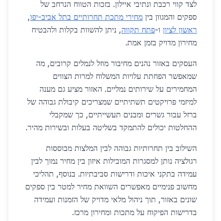
לצד קווי רכבת ונתיבי איילון. בזכות הטווח הנרחב של
ספקים והמגוון בין
מחירי מתכת תחרותיים בתל אביב-יפו
,
ראשון לציון
ו-
פתח תקווה
, ניתן להשוות בקלות ולהבטיח
מחירון מדויק בזמן אמת.
העסקים באזור נהנים מחיבור מוזל לנמלים קרובים, מה
שמאפשר הפחתת עלויות המשלוח למרות הצווים
המחמירים על שירותים נמליים. האזור מציע גם מענה
למיזמי פרויקטים תשתיתיים שמצריכים קיבולת גבוהה של
ברזל עבור גשרים ומבנים תעשייתיים, כך שמקבלי
ההחלטות יכולים להתמקד בשליטה בעלות ובשירות מהיר.
השילוב בין תחרותיות גבוהה לבין המלצות מבוססות
רגולציה נותן למסגרות המובילות איזון בין מחיר נמוך לבין
עמידה בתקני איכות ודרישות סביבתיות. בנוסף, תהליכי
מחשוב פנימיים מאפשרים השוואת מחיר למטר בין ספקים
שונים באזור, תוך ניהול מלאי מדויק של הזמנות ועמידה
בדרישות הפיקוח על מתכות ומחירון מרכז.