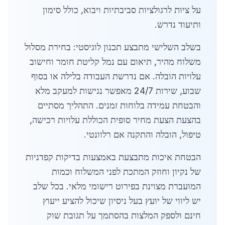
על ציות לרגולציות סביבתיות ויבוא, כולל סימון
ותיעוד נדרש.
בשלב השלישי מתבצע תכנון לוגיסטי: בחירת מסלול
משלוח מהיר, תיאום עם נמל קליטת חומר וחישוב
עלויות הובלה. אם נדרשת העבודה בלילה או בסוף
שבוע, שירות 24/7 מאפשר נגישות למעקב מלא
והבטחת עמידה בלוחות זמנים. התהליך מסתיים
בהצעת הצעת מחיר סופית הכוללת עלויות רכישה,
טיפול, הובלה והתקנה אם רלוונטי.
הבטחת איכות מתבצעת באמצעות בדיקות קפדניות
של נקיון וחוזק המתכת לפני המשלוח וכמות
המועברת מצוינת בפירוט רישומי מלאי. בכל שלב
יש ליווי של יועץ בעל ניסיון שיכול להציע ייעוץ
חינם ולספק המלצות בהסתמך על תגובת שוק