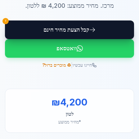
מרכז
. מחיר ממוצע:
4,200
₪ ל
לטון
.
!
קבל הצעת מחיר חינם
וואטסאפ
|
חייגו עכשיו
♻️ מוכרים ברזל?
₪
4,200
לטון
*מחיר ממוצע