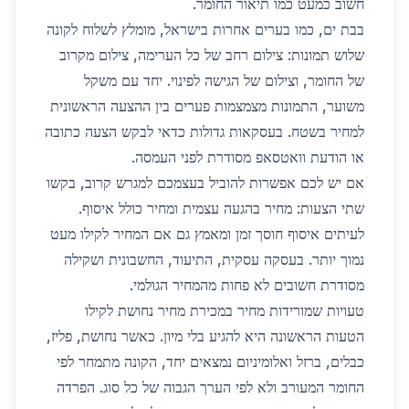
חשוב כמעט כמו תיאור החומר.
בבת ים, כמו בערים אחרות בישראל, מומלץ לשלוח לקונה
שלוש תמונות: צילום רחב של כל הערימה, צילום מקרוב
של החומר, וצילום של הגישה לפינוי. יחד עם משקל
משוער, התמונות מצמצמות פערים בין ההצעה הראשונית
למחיר בשטח. בעסקאות גדולות כדאי לבקש הצעה כתובה
או הודעת וואטסאפ מסודרת לפני העמסה.
אם יש לכם אפשרות להוביל בעצמכם למגרש קרוב, בקשו
שתי הצעות: מחיר בהגעה עצמית ומחיר כולל איסוף.
לעיתים איסוף חוסך זמן ומאמץ גם אם המחיר לקילו מעט
נמוך יותר. בעסקה עסקית, התיעוד, החשבונית ושקילה
מסודרת חשובים לא פחות מהמחיר הגולמי.
טעויות שמורידות מחיר במכירת מחיר נחושת לקילו
הטעות הראשונה היא להגיע בלי מיון. כאשר נחושת, פליז,
כבלים, ברזל ואלומיניום נמצאים יחד, הקונה מתמחר לפי
החומר המעורב ולא לפי הערך הגבוה של כל סוג. הפרדה