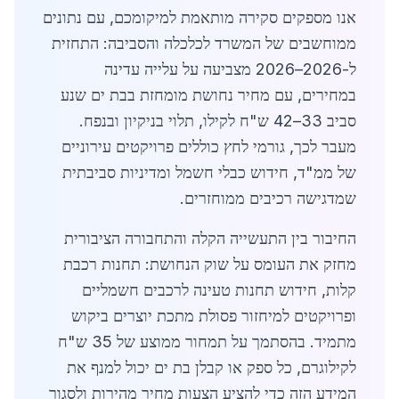
אנו מספקים סקירה מותאמת למיקומכם, עם נתונים
ממוחשבים של המשרד לכלכלה והסביבה: התחזית
ל-2026–2026 מצביעה על עלייה עדינה
במחירים, עם מחיר נחושת מומחזת בבת ים שנע
סביב 33–42 ש"ח לקילו, תלוי בניקיון ובנפח.
מעבר לכך, גורמי לחץ כוללים פרויקטים עירוניים
של ממ"ד, חידוש כבלי חשמל ומדיניות סביבתית
שמדגישה רכיבים ממוחזרים.
החיבור בין התעשייה הקלה והתחבורה הציבורית
מחזק את העומס על שוק הנחושת: תחנות רכבת
קלות, חידוש תחנות טעינה לרכבים חשמליים
ופרויקטים למיחזור פסולת מתכת יוצרים ביקוש
מתמיד. בהסתמך על תמחור ממוצע של 35 ש"ח
לקילוגרם, כל ספק או קבלן בת ים יכול למנף את
המידע הזה כדי להציע הצעות מחיר מהירות ולסגור