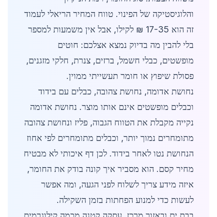
והלוגיסטיקה של הפינוי. טווח המחיר הריאלי לעמוד
זה הוא 17-35 ₪ לקילו, אבל אין משמעות למספר
בלי להבין מה בדיוק נמצא אצלכם: חוטים
מופשטים, כבלי חשמל, ברזים, צנרת, חלקי מזגנים,
פסולת שיפוץ או חומר תעשייתי ממוין.
נחושת אדומה, נחושת צהובה, כבלים עם בידוד
וכבלים מופשטים אינם אותו מוצר. נחושת אדומה
נקייה מקבלת את הטווח הגבוה, פליז ונחושת צהובה
מתומחרים נמוך יותר, וכבלים מתומחרים לפי אחוז
הנחושת נטו לאחר בידוד. לכן דף איכותי לא מבטיח
מחיר קסם. הוא מסביר איך קונה בודק את החומר,
איזה מידע צריך לשלוח לפני הגעה, ומה אפשר
לעשות כדי למנוע הפחתות בזמן השקילה.
בבת ים ובאזור מרכז, עסקה קטנה מכמה קילוגרמים