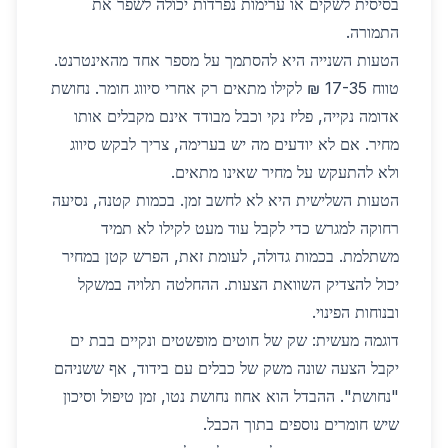
בסיסית לשקים או ערימות נפרדות יכולה לשפר את
התמורה.
הטעות השנייה היא להסתמך על מספר אחד מהאינטרנט.
טווח 17-35 ₪ לקילו מתאים רק אחרי סיווג חומר. נחושת
אדומה נקייה, פליז נקי וכבל מבודד אינם מקבלים אותו
מחיר. אם לא יודעים מה יש בערימה, צריך לבקש סיווג
ולא להתעקש על מחיר שאינו מתאים.
הטעות השלישית היא לא לחשב זמן. בכמות קטנה, נסיעה
רחוקה למגרש כדי לקבל עוד מעט לקילו לא תמיד
משתלמת. בכמות גדולה, לעומת זאת, הפרש קטן במחיר
יכול להצדיק השוואת הצעות. ההחלטה תלויה במשקל
ובנוחות הפינוי.
דוגמה מעשית: שק של חוטים מופשטים ונקיים בבת ים
יקבל הצעה שונה משק של כבלים עם בידוד, אף ששניהם
"נחושת". ההבדל הוא אחוז נחושת נטו, זמן טיפול וסיכון
שיש חומרים נוספים בתוך הכבל.