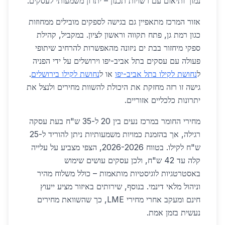
נמוך ותיאום עם רשויות תכנון – יתרון משמעותי לעסקים.
אזור המרכז מתאפיין גם בגישה לספקים מובילים ממחוזות
כגון רמת גן, פתח תקווה וראשון לציון. במקביל, קהילת
ספקי מיחזור בבת ים ניזונה מהאפשרות להרחיב שיתופי
פעולה עם עסקים בתל אביב-יפו וירושלים על ידי הפניה
ל
נחושת לקילו בתל אביב-יפו
או ל
נחושת לקילו בירושלים
.
גישה זו רזה מחזקת את היכולת להשוות מחירים ולנצל את
יתרונות כלכליים אזוריים.
מחירי החומר במרכז נעים בין 20 ל-35 ש"ח בעת עסקה
רגילה, אך בהזמנת כמויות משמעותיות ניתן להוריד ל-25
ש"ח לקילו. בטווח 2026-2026, הצפי מצביע על עלייה
קלה עד 42 ש"ח, ולכן עסקים עושים שימוש
באסטרטגיות לוגיסטיות מותאמות – כולל משלוח מהיר
וניהול מלאי דינמי. בנוסף, שירותים באיזור מציע ייעוץ
חינם ומעקב אחרי מחירי LME, כך שהשוואת מחירים
נעשית בזמן אמת.