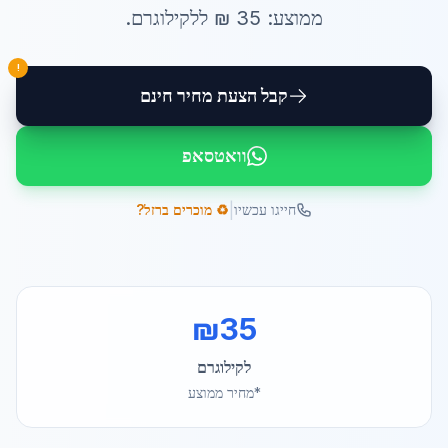
ממוצע:
35
₪ ל
לקילוגרם
.
!
קבל הצעת מחיר חינם
וואטסאפ
|
חייגו עכשיו
♻️ מוכרים ברזל?
₪
35
לקילוגרם
*מחיר ממוצע