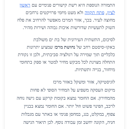
התמורה הנוספת היא רשת קישורים פנימיים עם
ראשון
לציון
,
פתח תקווה
ולא מעט מיזמי פרויקטים נרחבים
מחוצה לעיר. בכך, אזור המרכז מאפשר להרחיב את פלח
השוק לתעשיות שדורשות איכות גבוהה ושירות מהיר.
לסיכום, התשתית העירונית של בת ים משולבת
באקו-סיסטם רחב של
נחושת מרכז
שמציע יתרונות
כלכליים תוך שמירה על רגולציה סביבתית, ולכן זו נקודת
התחלה מצוינת לכל מבקש מחיר למטר או ספק בתחומי
מיחזור, בנייה ותשתיות.
לוגיסטיקה, אזור ומשקל באזור מרכז
מיקום העסקה משפיע על המחיר הסופי לא פחות
מהמחירון. אם החומר נמצא בקומת קרקע עם גישה נוחה
לרכב, הפינוי פשוט וזול יותר. אם החומר נמצא בבניין
צפוף, במקלט, בגג, במחסן פנימי או באתר עם מגבלות
חניה, הקונה יחשב זמן עבודה נוסף. לכן תיאור הגישה