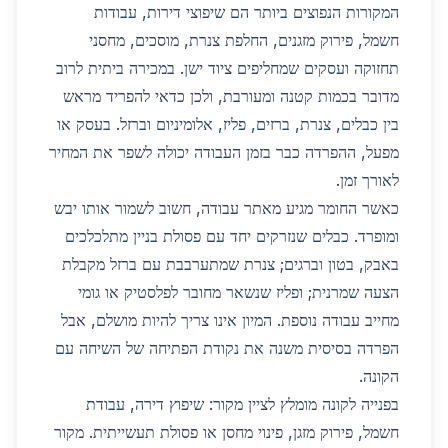
המקורות הנפוצים ביותר הם שיפוצי דירות, עבודות
חשמל, פירוק מזגנים, החלפת צנרת, מוסכים, מחסני
תחזוקה ועסקים שמחליפים ציוד ישן. במכירה ביתית לרוב
מדובר בכמות קטנה ומעורבת, ולכן כדאי להפריד מראש
בין כבלים, צנרת, ברזים, פליז, אלומיניום וברזל. בעסק או
מפעל, ההפרדה כבר בזמן העבודה יכולה לשפר את המחיר
לאורך זמן.
כאשר החומר מגיע מאתר עבודה, חשוב לשמור אותו יבש
ומופרד. כבלים שנזרקים יחד עם פסולת בניין מתלכלכים
באבק, בטון וברגים; צנרת שמתערבבת עם ברזל מקבלת
הצעה שמרנית; ופליז שנשאר מחובר לפלסטיק או גומי
מחייב עבודה נוספת. המיון אינו צריך להיות מושלם, אבל
הפרדה בסיסית משנה את נקודת הפתיחה של השיחה עם
הקונה.
בפנייה לקונה מומלץ לציין מקור: שיפוץ דירה, עבודת
חשמל, פירוק מזגן, פינוי מחסן או פסולת תעשייתית. מקור