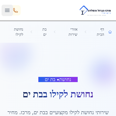
Skip to main content
דף
אזורי
בת
נחושת
הבית
שירות
ים
לקילו
נחושת
•
בת ים
נחושת לקילו
ב
בת ים
שירותי
נחושת לקילו
מקצועיים ב
בת ים
,
מרכז
. מחיר