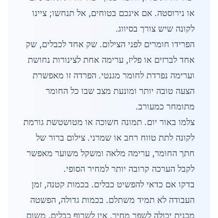
או נירוסטה. אם אינכם בטוחים, אל תנחשו; ציינו
לקונה שיש צורך בסיווג.
הפרידו חומרים לפני הצילום. שק אחד לכבלים, שק
אחד לברזים או פליז, ערימה אחת לצינורות נחושת
וערימה נפרדת לחומר מגנטי. הפרדה זו מאפשרת
הצעה טובה יותר ומונעת מצב שבו כל החומר
מתומחר כמעורב.
צלמו באור יום. תמונה חשוכה או מטושטשת גורמת
לקונה לתת טווח רחב או שמרני. צילום ברור של
חתך החומר, ערימה מלאה ומשקל משוער מאפשר
לקבל הערכה קרובה יותר למחיר הסופי.
בדקו אם כדאי להפשיט כבלים. בכמות קטנה, זמן
העבודה לא תמיד משתלם. בכמות גדולה, הפשטה
מכנית יכולה לשפר מחיר. אין לשרוף כבלים, משום