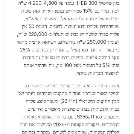
כגון פרופילי HEB 300, עומד על 4,200-4,500 ש"ח
לטון, נמוך בכ-15% ממחירים בצפון הארץ. זאת בזכות
ריכוז מפעלי ייצור גדולים כמו אלו באשדוד וראשל"צ,
שמפחיתים עלויות יבוא ועיבוד. לדוגמה, הזמנת 50 טון
פלדה כבדה לתשתיות בבת ים תעלה כ-220,000 ש"ח,
לעומת 260,000 ש"ח בירושלים. השוואה ארצית מראה
כי באזור הדרום, כמו באילת, המחירים גבוהים ב-25%
עקב הובלה ארוכה. ספקים בבת ים מציעים גם הנחות
נפח: 5% על הזמנות מעל 100 טון, מה שהופך אותם
לאופציה הכדאית ביותר.
איכות הפלדה היא פרמטר קריטי בפרויקטי תשתיות,
וספקי האזור המרכזי עומדים בתקנים הגבוהים ביותר של
מכון התקנים הישראלי (ת"י 26) ומעבר להם. פלדה
כבדה לתשתיות בבת ים מיוצרת מחומרים אירופיים
מוסמכים כמו S355JR, עם בדיקות אולטראסאוניות
כסטנדרט. ביקורות לקוחות מ-2026 מדגישות את חוזק
הפלדה המקומית, שמתאימה לגשרים, מנהרות ובניינים