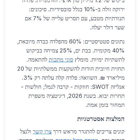
ביקוש של 1.2 מיליון טון ארצי. הזדמנויות: פלדה
ירוקה זולה ב-10% בגלל סובסידיות. סיכונים:
תנודתיות מטבע, עם תסריט עלייה של 7% אם
שער דולר יעלה.
נתונים סטטיסטיים: 60% מהפלדה כבדה מיובאת,
40% מקומית. בבת ים, 25% צמיחה בביקוש
לתשתיות ימיות. מומלץ
סוגי מתכות
להתאמה.
תחזית חיובית הודות להשקעות ממשלתיות של 20
מיליארד ₪. השוואה: פלדה קלה עלתה רק 3%.
אנליזה SWOT: חוזקות - קרבה לנמל; חולשות -
תחרות יבוא. בשנת 2026, דיגיטציה משפרת
תמחור בזמן אמת.
המלצות אסטרטגיות
קונים צריכים להתגדר מראש דרך
צרו קשר
ולנצל