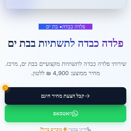
פלדה כבדה
•
בת ים
פלדה כבדה לתשתיות
ב
בת ים
שירותי
פלדה כבדה לתשתיות
מקצועיים ב
בת ים
,
מרכז
.
מחיר ממוצע:
4,900
₪ ל
לטון
.
!
קבל הצעת מחיר חינם
וואטסאפ
|
חייגו עכשיו
♻️ מוכרים ברזל?