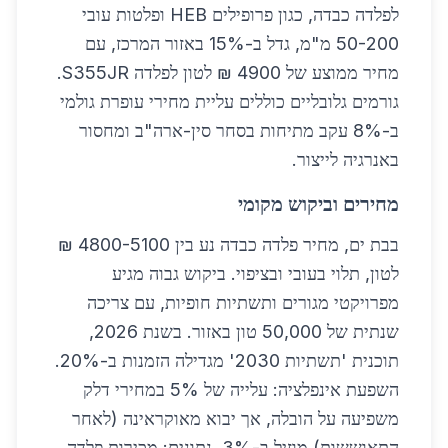
לפלדה כבדה, כגון פרופילים HEB ופלטות עובי
50-200 מ"מ, גדל ב-15% באזור המרכז, עם
מחיר ממוצע של 4900 ₪ לטון לפלדה S355JR.
גורמים גלובליים כוללים עליית מחירי עופרת גולמי
ב-8% עקב מתיחות בסחר סין-ארה"ב ומחסור
באנרגיה לייצור.
מחירים וביקוש מקומי
בבת ים, מחיר פלדה כבדה נע בין 4800-5100 ₪
לטון, תלוי בעובי ובציפוי. ביקוש גבוה מגיע
מפרויקטי מגורים ותשתיות חופיות, עם צריכה
שנתית של 50,000 טון באזור. בשנת 2026,
תוכנית 'תשתיות 2030' מגדילה הזמנות ב-20%.
השפעת אינפלציה: עלייה של 5% במחירי דלק
משפיעה על הובלה, אך יבוא מאוקראינה (לאחר
התאוששות) מוזיל ב-3%. נתונים: מכירות פלדה