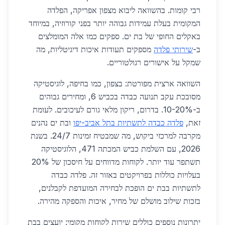
רבי קומות. בהשוואה ליבוא מצפון אפריקה, הפלדה
המקומית בעלת עמידות גבוהה יותר בפני קורוזיה, במיוחד
באקלים החופי של בת ים. ספקים כמו אלה המומלצים
ב-
שירותי פלדה
מספקים תעודות איכות דיגיטליות, מה
שמקל על אישורים רגולטוריים.
השוואה ארצית מפורטת: בצפון, כמו בחיפה, לוגיסטיקה
מסובכת עקב תנועה כבדה בכביש 6, ומחירים גבוהים
ב-10-20%. בדרום, ריקון מלאי גורם לעיכובים. לעומת
זאת,
פלדה כבדה לתשתיות בתל אביב-יפו
ובת ים נהנים
מקרבה למרכזי ביקוש, מה שמבטיח זמינות 24/7. בשנת
2026, עם השלמת כביש המכתה 471, הלוגיסטיקה
תשתפר עוד יותר. לקוחות מדווחים על חיסכון של 20%
בעלויות כוללות בפרויקטים באזור זה. פלדה כבדה
לתשתיות בבת ים הופכת לבחירה המועדפת לקבלנים,
בזכות שילוב מושלם של מחיר, איכות והספקה מהירה.
יתרונות נוספים כוללים שירות לקוחות מקומי: יועצים בבת