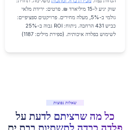
הנחות נפח.
מכירת ברזל ומתכות
משלימה. תחזית:
שוק יגיע ל-15 מיליארד ₪. פרטים: ירידת מלאי
גולמי ב-5%, מעלה מחירים. פרויקטים ספציפיים:
כביש 431 הרחבה. ניתוח: ROI גבוה ב-25%
לשימוש בפלדה איכותית. (ספירת מילים: 1187)
שאלות נפוצות
כל מה שרציתם לדעת על
פלדה כבדה לתשתיות
ב
בת ים