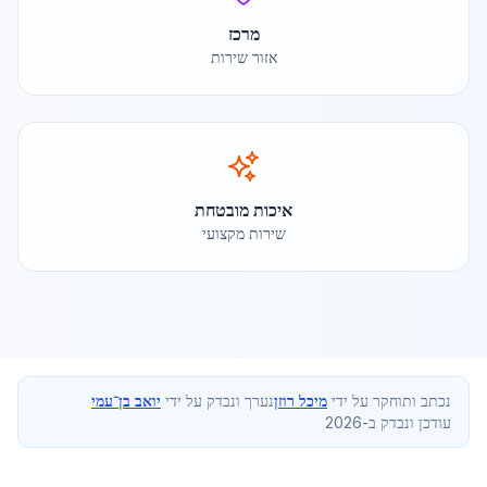
מרכז
אזור שירות
איכות מובטחת
שירות מקצועי
נכתב ותוחקר על ידי
מיכל רוזן
נערך ונבדק על ידי
יואב בן־עמי
עודכן ונבדק ב-2026