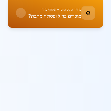
מחירי מקסימום + איסוף מהיר
♻️
←
מוכרים ברזל ופסולת מתכת?