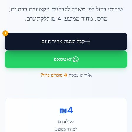
שירותי
ברזל לפי משקל לקבלנים
מקצועיים ב
בת ים
,
מרכז
. מחיר ממוצע:
4
₪ ל
לקילוגרם
.
!
קבל הצעת מחיר חינם
וואטסאפ
|
חייגו עכשיו
♻️ מוכרים ברזל?
₪
4
לקילוגרם
*מחיר ממוצע