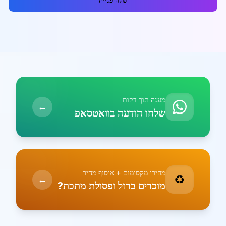
מענה תוך דקות
←
שלחו הודעה בוואטסאפ
מחירי מקסימום + איסוף מהיר
♻️
←
מוכרים ברזל ופסולת מתכת?