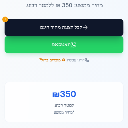
מחיר ממוצע:
350
₪ ל
למטר רבוע
.
!
קבל הצעת מחיר חינם
וואטסאפ
|
חייגו עכשיו
♻️ מוכרים ברזל?
₪
350
למטר רבוע
*מחיר ממוצע