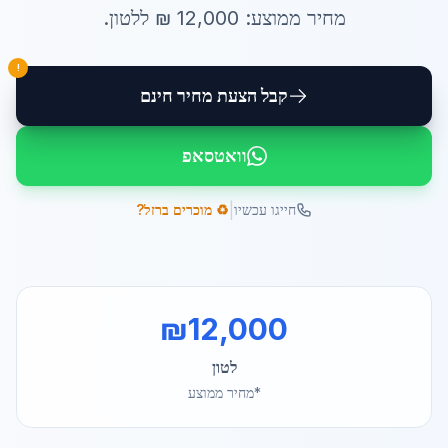
מחיר ממוצע:
12,000
₪ ל
לטון
.
!
קבל הצעת מחיר חינם
וואטסאפ
|
חייגו עכשיו
♻️ מוכרים ברזל?
₪
12,000
לטון
*מחיר ממוצע