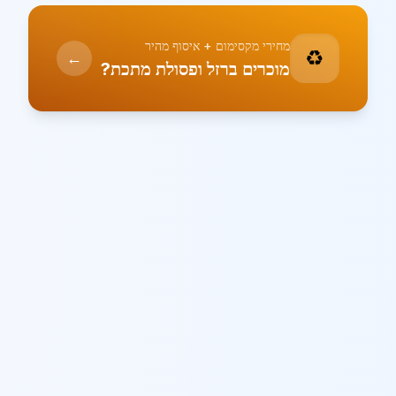
מחירי מקסימום + איסוף מהיר
♻️
←
מוכרים ברזל ופסולת מתכת?