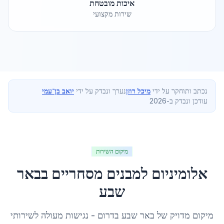
איכות מובטחת
שירות מקצועי
נכתב ותוחקר על ידי
מיכל רוזן
נערך ונבדק על ידי
יואב בן־עמי
עודכן ונבדק ב-2026
מיקום השירות
אלומיניום למבנים מסחריים
ב
באר
שבע
מיקום מדויק של
באר שבע
ב
דרום
- נגישות מעולה לשירותי