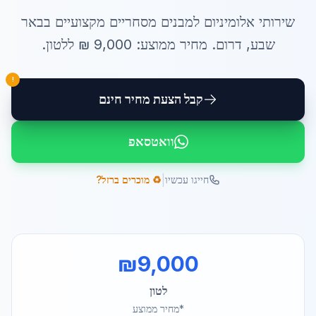
שירותי
אלומיניום למבנים מסחריים
מקצועיים ב
באר
שבע
,
דרום
. מחיר ממוצע:
9,000
₪ ל
לטון
.
!
קבל הצעת מחיר חינם
וואטסאפ
|
חייגו עכשיו
♻️ מוכרים ברזל?
₪
9,000
לטון
*מחיר ממוצע