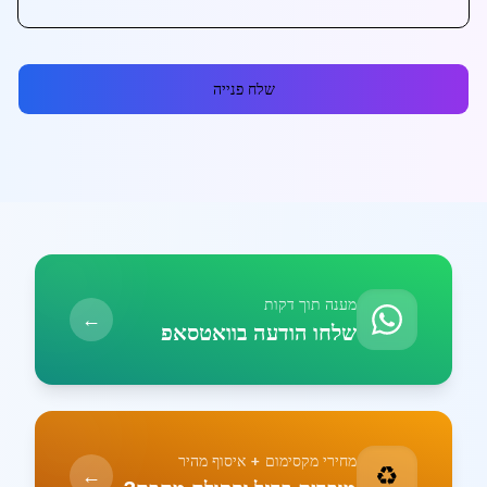
שלח פנייה
מענה תוך דקות
←
שלחו הודעה בוואטסאפ
מחירי מקסימום + איסוף מהיר
♻️
←