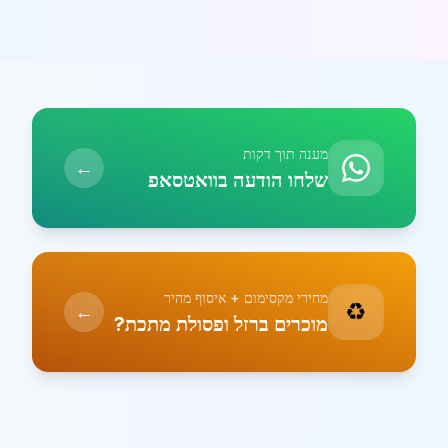
מענה תוך דקות
←
שלחו הודעה בוואטסאפ
מחירי מקסימום + איסוף מהיר
♻️
←
מוכרים ברזל ופסולת מתכת?