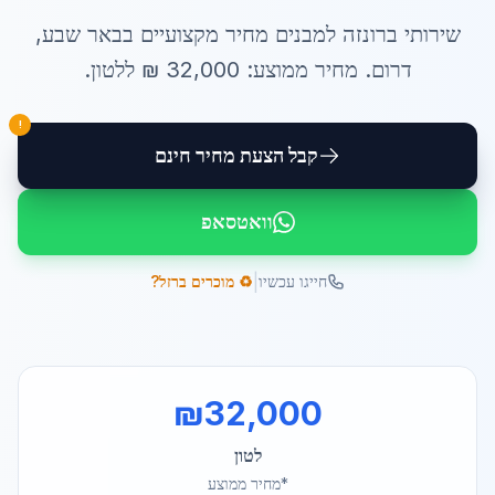
שירותי
ברונזה למבנים מחיר
מקצועיים ב
באר שבע
,
דרום
. מחיר ממוצע:
32,000
₪ ל
לטון
.
!
קבל הצעת מחיר חינם
וואטסאפ
|
חייגו עכשיו
♻️ מוכרים ברזל?
₪
32,000
לטון
*מחיר ממוצע