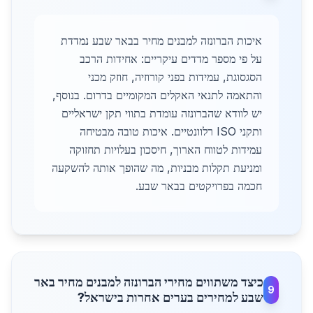
איכות הברונזה למבנים מחיר בבאר שבע נמדדת
על פי מספר מדדים עיקריים: אחידות הרכב
הסגסוגת, עמידות בפני קורוזיה, חוזק מכני
והתאמה לתנאי האקלים המקומיים בדרום. בנוסף,
יש לוודא שהברונזה עומדת בתווי תקן ישראליים
ותקני ISO רלוונטיים. איכות טובה מבטיחה
עמידות לטווח הארוך, חיסכון בעלויות תחזוקה
ומניעת תקלות מבניות, מה שהופך אותה להשקעה
חכמה בפרויקטים בבאר שבע.
כיצד משתווים מחירי הברונזה למבנים מחיר באר
9
שבע למחירים בערים אחרות בישראל?