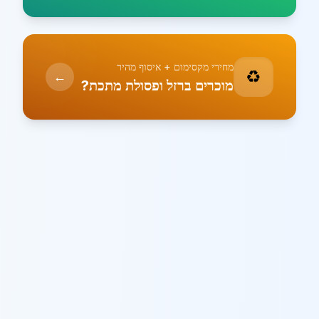
מחירי מקסימום + איסוף מהיר
♻️
←
מוכרים ברזל ופסולת מתכת?