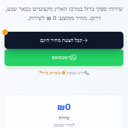
שירותי
ספקי ברזל במרכז הארץ
מקצועיים ב
באר שבע
,
דרום
. מחיר ממוצע:
0
₪ ל
שירות
.
!
קבל הצעת מחיר חינם
וואטסאפ
|
חייגו עכשיו
♻️ מוכרים ברזל?
₪
0
שירות
*מחיר ממוצע