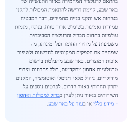
בהתאם לרגולציה המחמירה באזור התעשייה של
באר שבע, קיימת דרישה להתאמת המכולות לתקני
בטיחות אש ותקני בנייה מחמירים, דבר המבטיח
עמידות ואמינות בשימוש ארוך טווח. בנוסף, מגמות
עולמיות בתחום הברזל והרגולציה הסביבתית
משפיעות על מחירי החומר ועל זמינותו, מה
שמחייב את הספקים המקומיים לחדשנות ולשיפור
איכות המוצרים. באר שבע מתבלטת ביישום
טכנולוגיות אחסון מתקדמות, כולל פתרונות מידוף
מודולריים, ניהול מלאי דיגיטלי ואוטומציה, המקנים
יתרון תחרותי באזור הדרום. לפרטים נוספים על
השירותים באזור ניתן לעיין ב
ברזל למכולות ואחסון
- מידע כללי
או ב
עוד על באר שבע
.