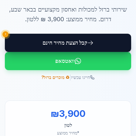
שירותי
ברזל למכולות ואחסון
מקצועיים ב
באר שבע
,
דרום
. מחיר ממוצע:
3,900
₪ ל
לטון
.
!
קבל הצעת מחיר חינם
וואטסאפ
|
חייגו עכשיו
♻️ מוכרים ברזל?
₪
3,900
לטון
*מחיר ממוצע