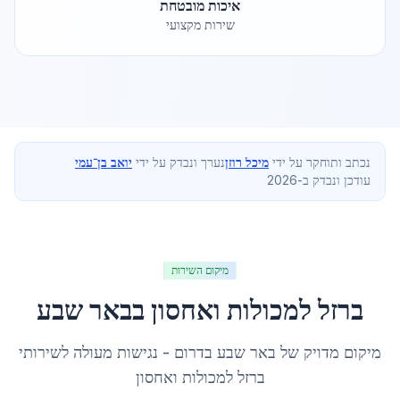
איכות מובטחת
שירות מקצועי
נכתב ותוחקר על ידי
מיכל רוזן
נערך ונבדק על ידי
יואב בן־עמי
עודכן ונבדק ב-2026
מיקום השירות
ברזל למכולות ואחסון
ב
באר שבע
מיקום מדויק של
באר שבע
ב
דרום
- נגישות מעולה לשירותי
ברזל למכולות ואחסון