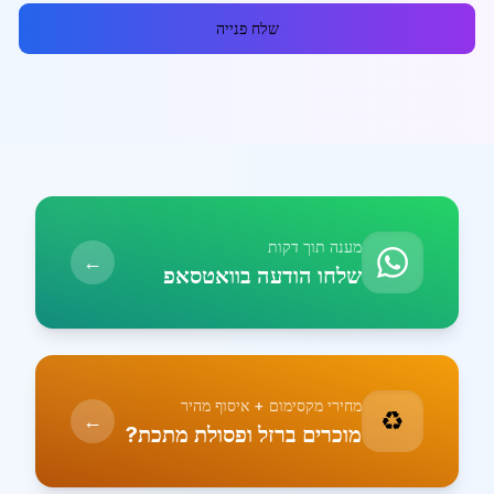
שלח פנייה
מענה תוך דקות
←
שלחו הודעה בוואטסאפ
מחירי מקסימום + איסוף מהיר
♻️
←
מוכרים ברזל ופסולת מתכת?