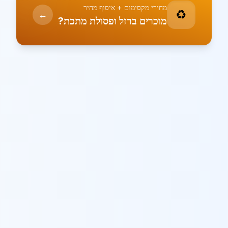
מחירי מקסימום + איסוף מהיר
♻️
←
מוכרים ברזל ופסולת מתכת?