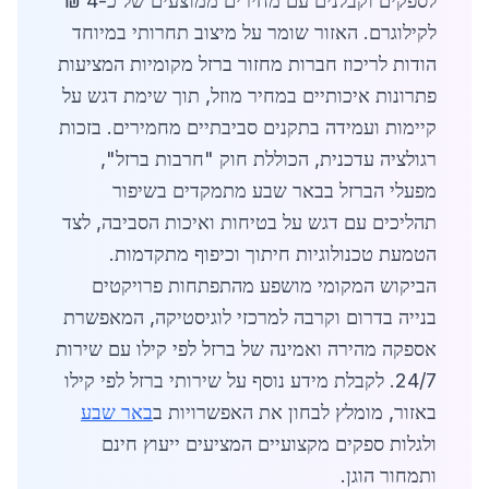
לספקים וקבלנים עם מחירים ממוצעים של כ-4 ₪
לקילוגרם. האזור שומר על מיצוב תחרותי במיוחד
הודות לריכוז חברות מחזור ברזל מקומיות המציעות
פתרונות איכותיים במחיר מוזל, תוך שימת דגש על
קיימות ועמידה בתקנים סביבתיים מחמירים. בזכות
רגולציה עדכנית, הכוללת חוק "חרבות ברזל",
מפעלי הברזל בבאר שבע מתמקדים בשיפור
תהליכים עם דגש על בטיחות ואיכות הסביבה, לצד
הטמעת טכנולוגיות חיתוך וכיפוף מתקדמות.
הביקוש המקומי מושפע מהתפתחות פרויקטים
בנייה בדרום וקרבה למרכזי לוגיסטיקה, המאפשרת
אספקה מהירה ואמינה של ברזל לפי קילו עם שירות
24/7. לקבלת מידע נוסף על שירותי ברזל לפי קילו
באזור, מומלץ לבחון את האפשרויות ב
באר שבע
ולגלות ספקים מקצועיים המציעים ייעוץ חינם
ותמחור הוגן.