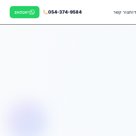
דות
צור קשר
054-374-9584
וואטסאפ