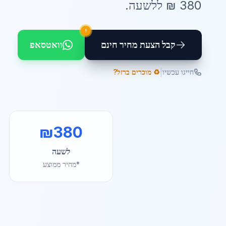
380
₪ ל
לשעה
.
!
קבל הצעת מחיר חינם
וואטסאפ
|
חייגו עכשיו
♻️ מוכרים ברזל?
₪
380
לשעה
*מחיר ממוצע