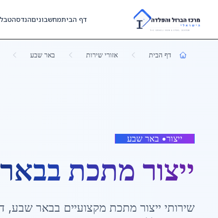
Skip to main content
דף הבית
מחשבונים
הנדסה
טבל
דף הבית
אזורי שירות
באר שבע
ייצור
•
באר שבע
ייצור מתכת
ב
באר 
שירותי
ייצור מתכת
מקצועיים ב
באר שבע
,
ד