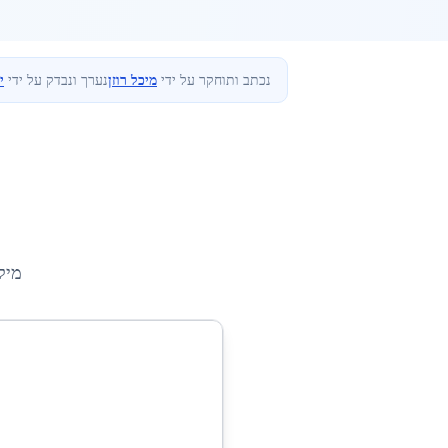
נכתב ותוחקר על ידי
מיכל רוזן
נערך ונבדק על ידי
י
מיק