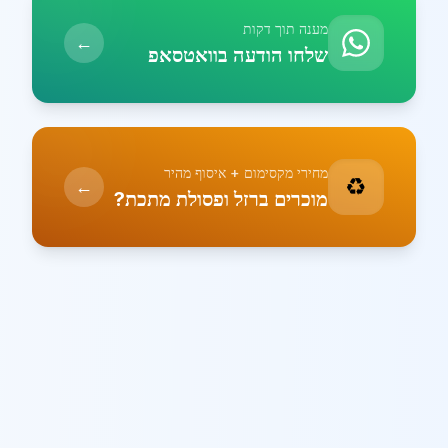
מענה תוך דקות
←
שלחו הודעה בוואטסאפ
מחירי מקסימום + איסוף מהיר
♻️
←
מוכרים ברזל ופסולת מתכת?