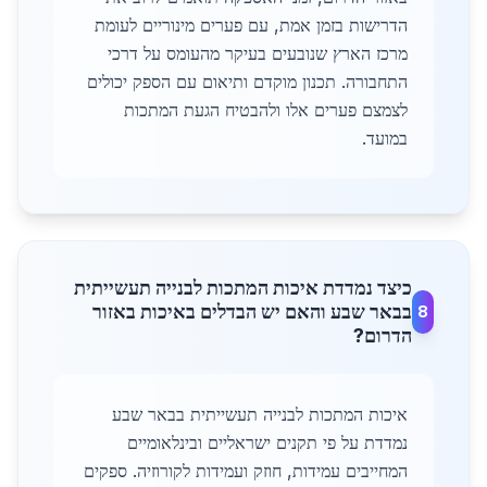
הדרישות בזמן אמת, עם פערים מינוריים לעומת
מרכז הארץ שנובעים בעיקר מהעומס על דרכי
התחבורה. תכנון מוקדם ותיאום עם הספק יכולים
לצמצם פערים אלו ולהבטיח הגעת המתכות
במועד.
כיצד נמדדת איכות המתכות לבנייה תעשייתית
בבאר שבע והאם יש הבדלים באיכות באזור
8
הדרום?
איכות המתכות לבנייה תעשייתית בבאר שבע
נמדדת על פי תקנים ישראליים ובינלאומיים
המחייבים עמידות, חוזק ועמידות לקורוזיה. ספקים