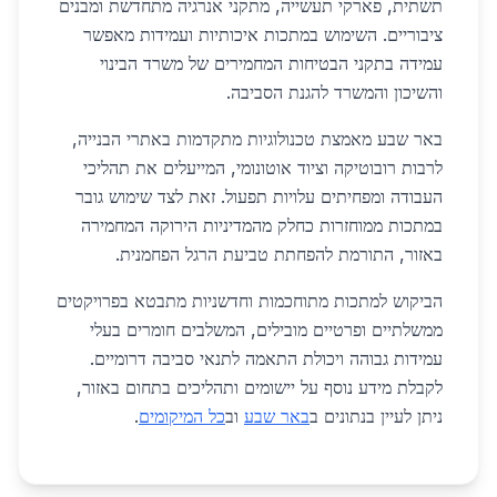
תשתית, פארקי תעשייה, מתקני אנרגיה מתחדשת ומבנים
ציבוריים. השימוש במתכות איכותיות ועמידות מאפשר
עמידה בתקני הבטיחות המחמירים של משרד הבינוי
והשיכון והמשרד להגנת הסביבה.
באר שבע מאמצת טכנולוגיות מתקדמות באתרי הבנייה,
לרבות רובוטיקה וציוד אוטונומי, המייעלים את תהליכי
העבודה ומפחיתים עלויות תפעול. זאת לצד שימוש גובר
במתכות ממוחזרות כחלק מהמדיניות הירוקה המחמירה
באזור, התורמת להפחתת טביעת הרגל הפחמנית.
הביקוש למתכות מתוחכמות וחדשניות מתבטא בפרויקטים
ממשלתיים ופרטיים מובילים, המשלבים חומרים בעלי
עמידות גבוהה ויכולת התאמה לתנאי סביבה דרומיים.
לקבלת מידע נוסף על יישומים ותהליכים בתחום באזור,
ניתן לעיין בנתונים ב
באר שבע
וב
כל המיקומים
.