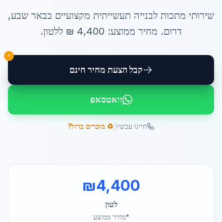
שירותי
מתכות לבנייה תעשייתית
מקצועיים ב
באר שבע
,
דרום
. מחיר ממוצע:
4,400
₪ ל
לטון
.
!
קבל הצעת מחיר חינם
וואטסאפ
|
חייגו עכשיו
♻️ מוכרים ברזל?
₪
4,400
לטון
*מחיר ממוצע