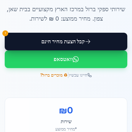
שירותי
ספקי ברזל במרכז הארץ
מקצועיים ב
בית שאן
,
צפון
. מחיר ממוצע:
0
₪ ל
שירות
.
!
קבל הצעת מחיר חינם
וואטסאפ
|
חייגו עכשיו
♻️ מוכרים ברזל?
₪
0
שירות
*מחיר ממוצע