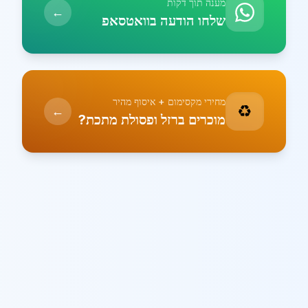
מענה תוך דקות
←
שלחו הודעה בוואטסאפ
מחירי מקסימום + איסוף מהיר
♻️
←
מוכרים ברזל ופסולת מתכת?