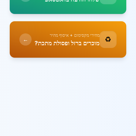
מחירי מקסימום + איסוף מהיר
♻️
←
מוכרים ברזל ופסולת מתכת?