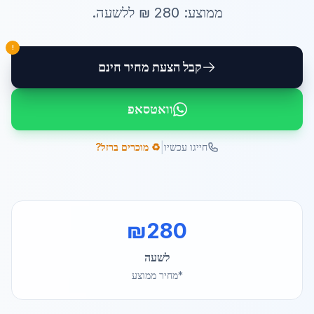
ממוצע:
280
₪ ל
לשעה
.
!
קבל הצעת מחיר חינם
וואטסאפ
|
חייגו עכשיו
♻️ מוכרים ברזל?
₪
280
לשעה
*מחיר ממוצע