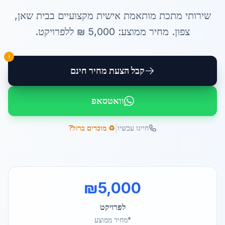
שירותי
מתכת מותאמת אישית
מקצועיים ב
בית שאן
,
צפון
. מחיר ממוצע:
5,000
₪ ל
לפרויקט
.
!
קבל הצעת מחיר חינם
וואטסאפ
|
חייגו עכשיו
♻️ מוכרים ברזל?
₪
5,000
לפרויקט
*מחיר ממוצע