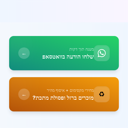
מענה תוך דקות
←
שלחו הודעה בוואטסאפ
מחירי מקסימום + איסוף מהיר
♻️
←
מוכרים ברזל ופסולת מתכת?