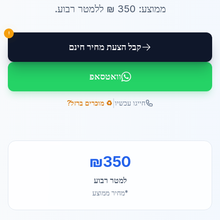
ממוצע:
350
₪ ל
למטר רבוע
.
!
קבל הצעת מחיר חינם
וואטסאפ
|
חייגו עכשיו
♻️ מוכרים ברזל?
₪
350
למטר רבוע
*מחיר ממוצע