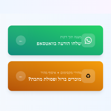
מענה תוך דקות
←
שלחו הודעה בוואטסאפ
מחירי מקסימום + איסוף מהיר
♻️
←
מוכרים ברזל ופסולת מתכת?