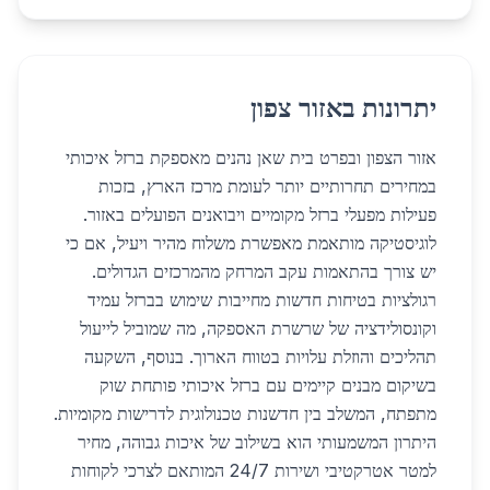
יתרונות באזור צפון
אזור הצפון ובפרט בית שאן נהנים מאספקת ברזל איכותי
במחירים תחרותיים יותר לעומת מרכז הארץ, בזכות
פעילות מפעלי ברזל מקומיים ויבואנים הפועלים באזור.
לוגיסטיקה מותאמת מאפשרת משלוח מהיר ויעיל, אם כי
יש צורך בהתאמות עקב המרחק מהמרכזים הגדולים.
רגולציות בטיחות חדשות מחייבות שימוש בברזל עמיד
וקונסולידציה של שרשרת האספקה, מה שמוביל לייעול
תהליכים והוזלת עלויות בטווח הארוך. בנוסף, השקעה
בשיקום מבנים קיימים עם ברזל איכותי פותחת שוק
מתפתח, המשלב בין חדשנות טכנולוגית לדרישות מקומיות.
היתרון המשמעותי הוא בשילוב של איכות גבוהה, מחיר
למטר אטרקטיבי ושירות 24/7 המותאם לצרכי לקוחות