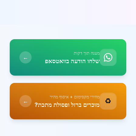
מענה תוך דקות
←
שלחו הודעה בוואטסאפ
מחירי מקסימום + איסוף מהיר
♻️
←
מוכרים ברזל ופסולת מתכת?