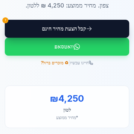
צפון
. מחיר ממוצע:
4,250
₪ ל
לטון
.
!
קבל הצעת מחיר חינם
וואטסאפ
|
חייגו עכשיו
♻️ מוכרים ברזל?
₪
4,250
לטון
*מחיר ממוצע