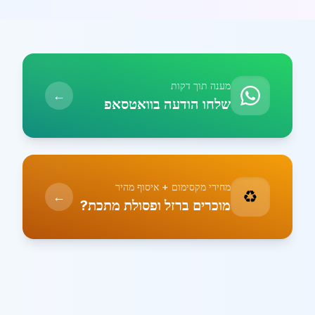
מענה תוך דקות
←
שלחו הודעה בוואטסאפ
מחירי מקסימום + איסוף מהיר
♻️
←
מוכרים ברזל ופסולת מתכת?