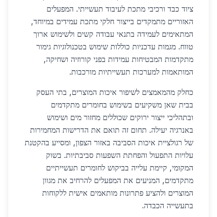
ציוד כבד ורכיבי מתכת לעיבוד תעשייתי. המפעלים
האזוריים מתמקדים בייצור חלקי מתכת עמידים במיוחד,
המתאימים לעמידה בתנאי עבודה קשים ולשימוש ארוך
טווח. מגמות עדכניות כוללות שימוש בטכנולוגיות גימור
מתקדמות המבטיחות עמידות בפני קורוזיה ושחיקה,
המותאמות למערכות תעשייתיות מורכבות.
כחלק מהמאמצים לשיפור איכות המוצרים, בתי העסק
בבית שאן משקיעים בשימוש בחומרים מתקדמים
ובתהליכי ייצור ירוקים שכוללים מחזור מים ושימוש
באנרגיה יעילה. תחום זה תואם את הדרישות המחמירות
של רגולציית איכות הסביבה באזור הצפון, ומסייע בהקטנת
עלויות התפעול והפחתת השפעות סביבתיות. בשוק
המקומי, קיימת עלייה בביקוש לחומרים תעשייתיים
מתקדמים, המניעים את המפעלים להרחיב את מגוון
המוצרים ולהציע פתרונות מותאמים אישית ללקוחות
בתעשייה הכבדה.