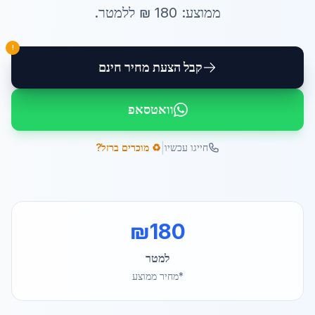
ממוצע:
180
₪ ל
למטר
.
!
קבל הצעת מחיר חינם
וואטסאפ
|
חייגו עכשיו
♻️ מוכרים ברזל?
₪
180
למטר
*מחיר ממוצע