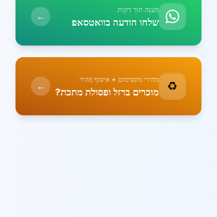
מענה תוך דקות
←
שלחו הודעה בוואטסאפ
מחירי מקסימום + איסוף מהיר
♻️
←
מוכרים ברזל ופסולת מתכת?