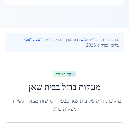
נכתב ותוחקר על ידי
מיכל רוזן
נערך ונבדק על ידי
יואב בן־עמי
עודכן ונבדק ב-2026
מיקום השירות
מעקות ברזל
ב
בית שאן
מיקום מדויק של
בית שאן
ב
צפון
- נגישות מעולה לשירותי
מעקות ברזל