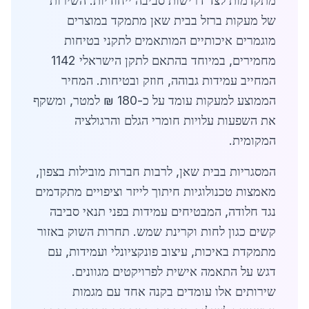
מתקדמות לצד דרישות סביבה ייחודיות. השירות
של מעקות ברזל בבית שאן מתמקד במוצרים
מוגמרים איכותיים המותאמים לתקני בטיחות
מחמירים, במיוחד בהתאם לתקן הישראלי 1142
המחייב עמידות גבוהה, חוזק ובטיחות. המחיר
הממוצע למעקות עומד על כ-180 ₪ למטר, ומשקף
את השפעות עלויות חומרי הגלם והרגולציה
המקומית.
המסגריות בבית שאן, לרבות חברות מובילות בצפון,
מאמצות טכנולוגיות חיתוך לייזר וציפויים מתקדמים
נגד חלודה, המבטיחים עמידות בפני תנאי סביבה
קשים כגון לחות וקרינת שמש. תחרות השוק באזור
מתמקדת באיכות, עיצוב פונקציונלי ועמידות, עם
דגש על התאמה אישית לפרויקטים מגוונים.
שירותים אלו עומדים בקנה אחד עם מגמות