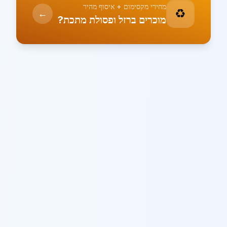
מחירי מקסימום + איסוף מהיר
♻️
←
מוכרים ברזל ופסולת מתכת?