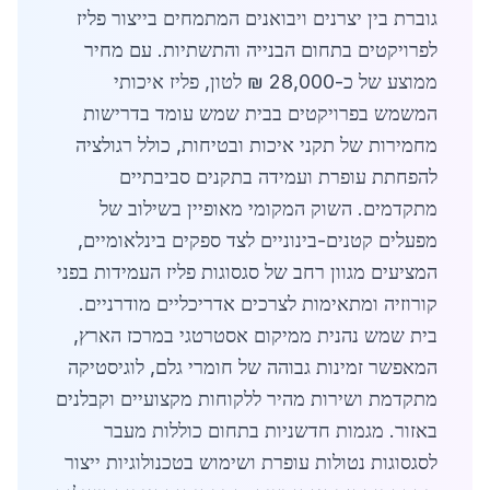
גוברת בין יצרנים ויבואנים המתמחים בייצור פליז
לפרויקטים בתחום הבנייה והתשתיות. עם מחיר
ממוצע של כ-28,000 ₪ לטון, פליז איכותי
המשמש בפרויקטים בבית שמש עומד בדרישות
מחמירות של תקני איכות ובטיחות, כולל רגולציה
להפחתת עופרת ועמידה בתקנים סביבתיים
מתקדמים. השוק המקומי מאופיין בשילוב של
מפעלים קטנים-בינוניים לצד ספקים בינלאומיים,
המציעים מגוון רחב של סגסוגות פליז העמידות בפני
קורוזיה ומתאימות לצרכים אדריכליים מודרניים.
בית שמש נהנית ממיקום אסטרטגי במרכז הארץ,
המאפשר זמינות גבוהה של חומרי גלם, לוגיסטיקה
מתקדמת ושירות מהיר ללקוחות מקצועיים וקבלנים
באזור. מגמות חדשניות בתחום כוללות מעבר
לסגסוגות נטולות עופרת ושימוש בטכנולוגיות ייצור