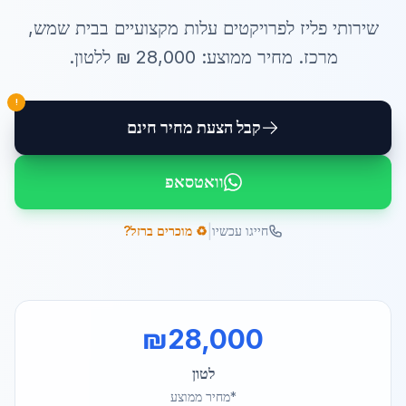
שירותי
פליז לפרויקטים עלות
מקצועיים ב
בית שמש
,
מרכז
. מחיר ממוצע:
28,000
₪ ל
לטון
.
!
קבל הצעת מחיר חינם
וואטסאפ
|
חייגו עכשיו
♻️ מוכרים ברזל?
₪
28,000
לטון
*מחיר ממוצע