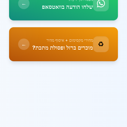
←
שלחו הודעה בוואטסאפ
מחירי מקסימום + איסוף מהיר
♻️
←
מוכרים ברזל ופסולת מתכת?