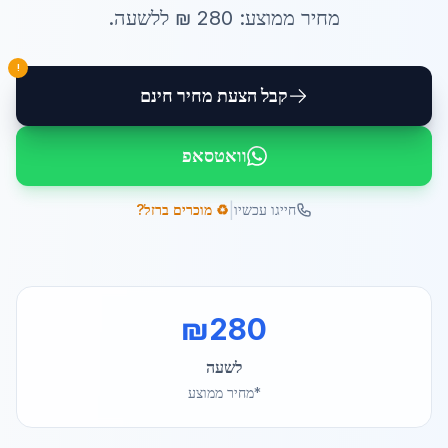
מחיר ממוצע:
280
₪ ל
לשעה
.
!
קבל הצעת מחיר חינם
וואטסאפ
|
חייגו עכשיו
♻️ מוכרים ברזל?
₪
280
לשעה
*מחיר ממוצע