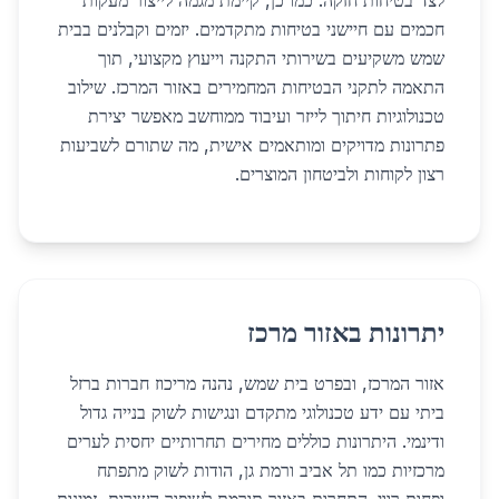
לצד בטיחות חזקה. כמו כן, קיימת מגמה לייצור מעקות
חכמים עם חיישני בטיחות מתקדמים. יזמים וקבלנים בבית
שמש משקיעים בשירותי התקנה וייעוץ מקצועי, תוך
התאמה לתקני הבטיחות המחמירים באזור המרכז. שילוב
טכנולוגיות חיתוך לייזר ועיבוד ממוחשב מאפשר יצירת
פתרונות מדויקים ומותאמים אישית, מה שתורם לשביעות
רצון לקוחות ולביטחון המוצרים.
יתרונות באזור מרכז
אזור המרכז, ובפרט בית שמש, נהנה מריכוז חברות ברזל
ביתי עם ידע טכנולוגי מתקדם ונגישות לשוק בנייה גדול
ודינמי. היתרונות כוללים מחירים תחרותיים יחסית לערים
מרכזיות כמו תל אביב ורמת גן, הודות לשוק מתפתח