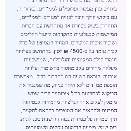
וקבלנים המתמחים בייצור והתקנת מוצרי ברזל
ביתיים כגון מעקות ופרופילים לממ"דים. באזור זה,
עם ביקוש הולך וגובר לבנייה למגורים ולממ"דים,
התחרות בשוק מפוזרת אך מתחדשת עם חברות
המיישמות טכנולוגיות מתקדמות לייעול תהליכים
ושיפור איכות המוצרים. המחיר הממוצע של ברזל
לבית עומד על כ-4500 ₪ לטון, בהתחשב בעלויות
חומרי הגלם המקומיות והגלובליות, שמושפעות
מעליות מחירים עקב מחסור בתשומות ועלויות
אנרגיה. הוראת השעה בצו "חרבות ברזל" מאפשרת
הוספת ממ"דים ללא היתר בנייה, מה שמגביר את
הביקוש לפתרונות ברזל איכותיים לבית שמש.
מומלץ לעקוב אחר רגולציות מחמירות לבטיחות
המבנים ולהתאים את המוצרים בהתאם לתקנים,
תוך שמירה על עמידות גבוה וחדשנות טכנולוגית.
בית שמש מציעה הזדמנות עסקית משמעותית