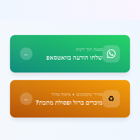
מענה תוך דקות
←
שלחו הודעה בוואטסאפ
מחירי מקסימום + איסוף מהיר
♻️
←
מוכרים ברזל ופסולת מתכת?