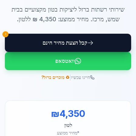
שירותי
רשתות ברזל ליציקות בטון
מקצועיים ב
בית
שמש
,
מרכז
. מחיר ממוצע:
4,350
₪ ל
לטון
.
!
קבל הצעת מחיר חינם
וואטסאפ
|
חייגו עכשיו
♻️ מוכרים ברזל?
₪
4,350
לטון
*מחיר ממוצע