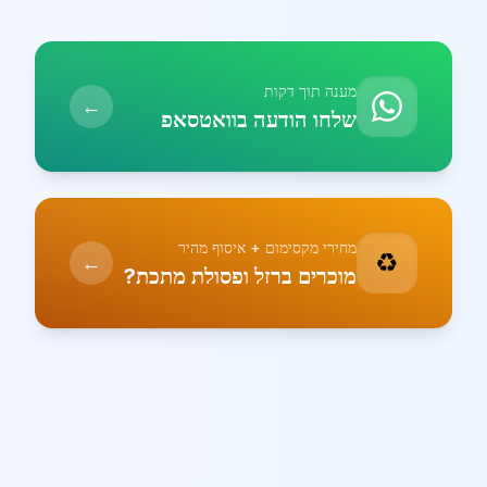
מענה תוך דקות
←
שלחו הודעה בוואטסאפ
מחירי מקסימום + איסוף מהיר
♻️
←
מוכרים ברזל ופסולת מתכת?