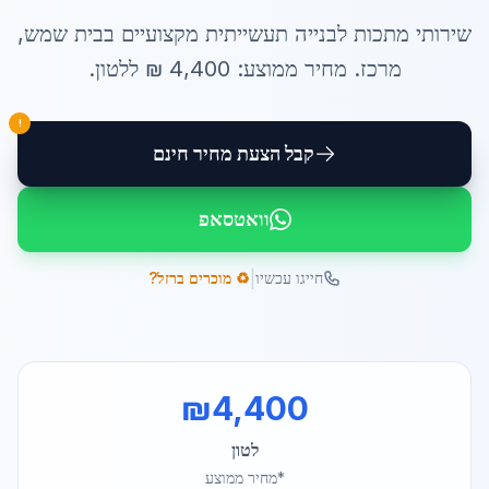
שירותי
מתכות לבנייה תעשייתית
מקצועיים ב
בית שמש
,
מרכז
. מחיר ממוצע:
4,400
₪ ל
לטון
.
!
קבל הצעת מחיר חינם
וואטסאפ
|
חייגו עכשיו
♻️ מוכרים ברזל?
₪
4,400
לטון
*מחיר ממוצע