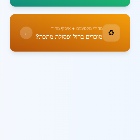
מחירי מקסימום + איסוף מהיר
♻️
←
מוכרים ברזל ופסולת מתכת?