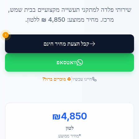
שירותי
פלדה למתקני תעשייה
מקצועיים ב
בית שמש
,
מרכז
. מחיר ממוצע:
4,850
₪ ל
לטון
.
!
קבל הצעת מחיר חינם
וואטסאפ
|
חייגו עכשיו
♻️ מוכרים ברזל?
₪
4,850
לטון
*מחיר ממוצע