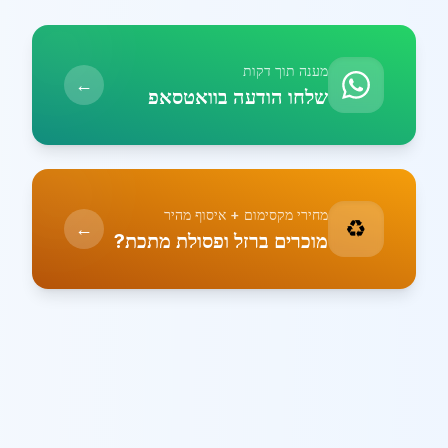
מענה תוך דקות
←
שלחו הודעה בוואטסאפ
מחירי מקסימום + איסוף מהיר
♻️
←
מוכרים ברזל ופסולת מתכת?