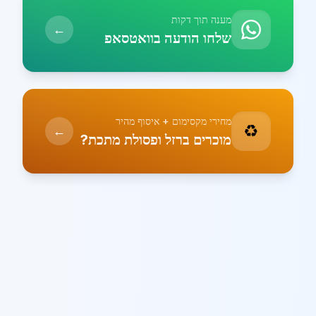
מענה תוך דקות
←
שלחו הודעה בוואטסאפ
מחירי מקסימום + איסוף מהיר
♻️
←
מוכרים ברזל ופסולת מתכת?