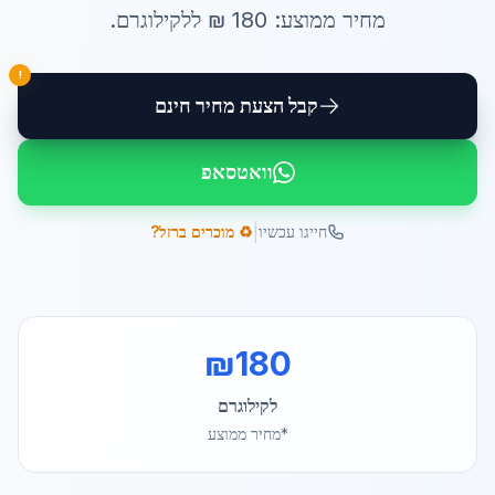
מחיר ממוצע:
180
₪ ל
לקילוגרם
.
!
קבל הצעת מחיר חינם
וואטסאפ
|
חייגו עכשיו
♻️ מוכרים ברזל?
₪
180
לקילוגרם
*מחיר ממוצע