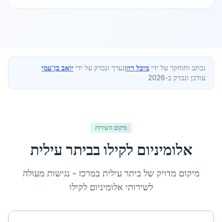
נכתב ותוחקר על ידי
מיכל רוזן
נערך ונבדק על ידי
יואב בן־עמי
עודכן ונבדק ב-2026
מיקום השירות
אלומיניום לקילו
ב
ביתר עילית
מיקום מדויק של
ביתר עילית
ב
מרכז
- נגישות מעולה
לשירותי
אלומיניום לקילו