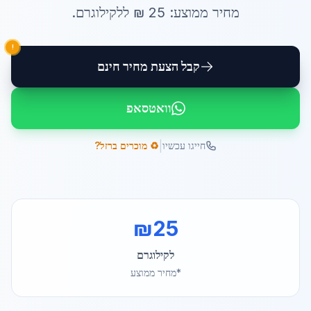
מחיר ממוצע:
25
₪ ל
לקילוגרם
.
!
קבל הצעת מחיר חינם
וואטסאפ
|
חייגו עכשיו
♻️ מוכרים ברזל?
₪
25
לקילוגרם
*מחיר ממוצע