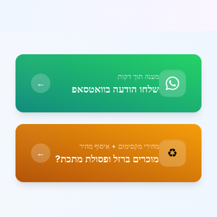
מענה תוך דקות
←
שלחו הודעה בוואטסאפ
מחירי מקסימום + איסוף מהיר
♻️
←
מוכרים ברזל ופסולת מתכת?