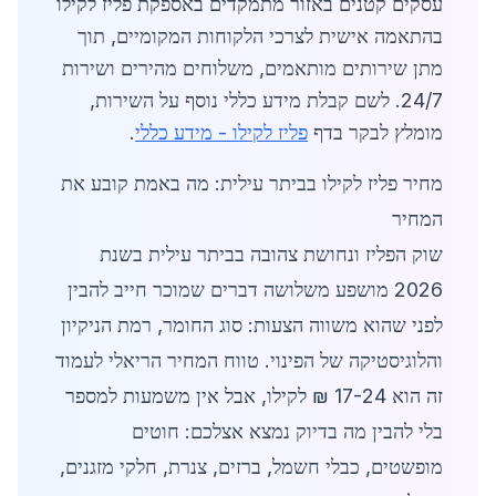
עסקים קטנים באזור מתמקדים באספקת פליז לקילו
בהתאמה אישית לצרכי הלקוחות המקומיים, תוך
מתן שירותים מותאמים, משלוחים מהירים ושירות
24/7. לשם קבלת מידע כללי נוסף על השירות,
מומלץ לבקר בדף
פליז לקילו - מידע כללי
.
מחיר פליז לקילו בביתר עילית: מה באמת קובע את
המחיר
שוק הפליז ונחושת צהובה בביתר עילית בשנת
2026 מושפע משלושה דברים שמוכר חייב להבין
לפני שהוא משווה הצעות: סוג החומר, רמת הניקיון
והלוגיסטיקה של הפינוי. טווח המחיר הריאלי לעמוד
זה הוא 17-24 ₪ לקילו, אבל אין משמעות למספר
בלי להבין מה בדיוק נמצא אצלכם: חוטים
מופשטים, כבלי חשמל, ברזים, צנרת, חלקי מזגנים,