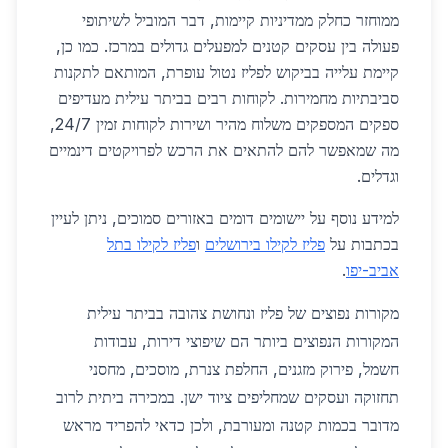
ממוחזר כחלק ממדיניות קיימות, דבר המוביל לשיתופי
פעולה בין עסקים קטנים למפעלים גדולים במרכז. כמו כן,
קיימת עלייה בביקוש לפליז נטול עופרת, המותאם לתקנות
סביבתיות מחמירות. לקוחות רבים בביתר עילית מעדיפים
ספקים המספקים משלוח מהיר ושירות לקוחות זמין 24/7,
מה שמאפשר להם להתאים את הרכש לפרויקטים דינמיים
וגדלים.
למידע נוסף על יישומים דומים באזורים סמוכים, ניתן לעיין
בכתבות על
פליז לקילו בירושלים
ו
פליז לקילו בתל
אביב-יפו
.
מקורות נפוצים של פליז ונחושת צהובה בביתר עילית
המקורות הנפוצים ביותר הם שיפוצי דירות, עבודות
חשמל, פירוק מזגנים, החלפת צנרת, מוסכים, מחסני
תחזוקה ועסקים שמחליפים ציוד ישן. במכירה ביתית לרוב
מדובר בכמות קטנה ומעורבת, ולכן כדאי להפריד מראש