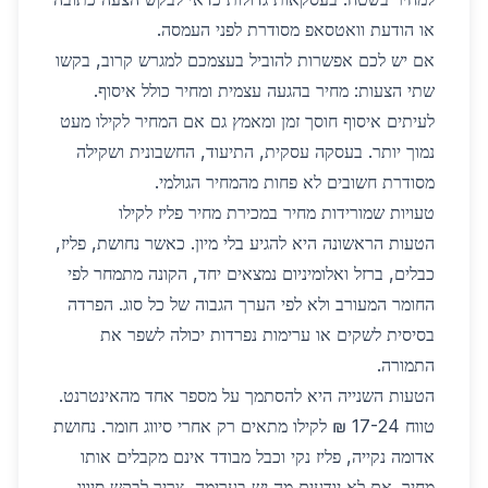
או הודעת וואטסאפ מסודרת לפני העמסה.
אם יש לכם אפשרות להוביל בעצמכם למגרש קרוב, בקשו
שתי הצעות: מחיר בהגעה עצמית ומחיר כולל איסוף.
לעיתים איסוף חוסך זמן ומאמץ גם אם המחיר לקילו מעט
נמוך יותר. בעסקה עסקית, התיעוד, החשבונית ושקילה
מסודרת חשובים לא פחות מהמחיר הגולמי.
טעויות שמורידות מחיר במכירת מחיר פליז לקילו
הטעות הראשונה היא להגיע בלי מיון. כאשר נחושת, פליז,
כבלים, ברזל ואלומיניום נמצאים יחד, הקונה מתמחר לפי
החומר המעורב ולא לפי הערך הגבוה של כל סוג. הפרדה
בסיסית לשקים או ערימות נפרדות יכולה לשפר את
התמורה.
הטעות השנייה היא להסתמך על מספר אחד מהאינטרנט.
טווח 17-24 ₪ לקילו מתאים רק אחרי סיווג חומר. נחושת
אדומה נקייה, פליז נקי וכבל מבודד אינם מקבלים אותו
מחיר. אם לא יודעים מה יש בערימה, צריך לבקש סיווג