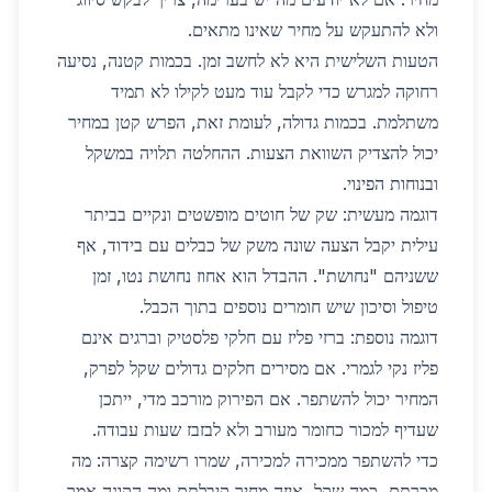
ולא להתעקש על מחיר שאינו מתאים.
הטעות השלישית היא לא לחשב זמן. בכמות קטנה, נסיעה
רחוקה למגרש כדי לקבל עוד מעט לקילו לא תמיד
משתלמת. בכמות גדולה, לעומת זאת, הפרש קטן במחיר
יכול להצדיק השוואת הצעות. ההחלטה תלויה במשקל
ובנוחות הפינוי.
דוגמה מעשית: שק של חוטים מופשטים ונקיים בביתר
עילית יקבל הצעה שונה משק של כבלים עם בידוד, אף
ששניהם "נחושת". ההבדל הוא אחוז נחושת נטו, זמן
טיפול וסיכון שיש חומרים נוספים בתוך הכבל.
דוגמה נוספת: ברזי פליז עם חלקי פלסטיק וברגים אינם
פליז נקי לגמרי. אם מסירים חלקים גדולים שקל לפרק,
המחיר יכול להשתפר. אם הפירוק מורכב מדי, ייתכן
שעדיף למכור כחומר מעורב ולא לבזבז שעות עבודה.
כדי להשתפר ממכירה למכירה, שמרו רשימה קצרה: מה
מכרתם, כמה שקל, איזה מחיר קיבלתם ומה הקונה אמר