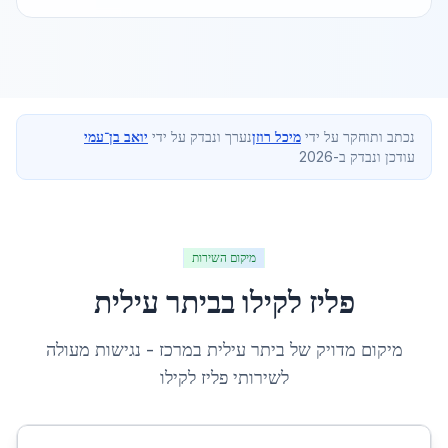
נכתב ותוחקר על ידי
מיכל רוזן
נערך ונבדק על ידי
יואב בן־עמי
עודכן ונבדק ב-2026
מיקום השירות
פליז לקילו
ב
ביתר עילית
מיקום מדויק של
ביתר עילית
ב
מרכז
- נגישות מעולה
לשירותי
פליז לקילו