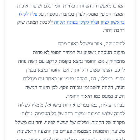
המרכז מאפשרות הפחתת עלויות חומר גלם ושיפור איכות
המוצר הסופי. מומלץ לעיין בכתבות נוספות על
פליז לקילו
בראשון לציון
ו
פליז לקילו בפתח תקווה
לקבלת תמונת שוק
רחבה יותר.
לוגיסטיקה, אזור ומשקל באזור מרכז
מיקום העסקה משפיע על המחיר הסופי לא פחות
מהמחירון. אם החומר נמצא בקומת קרקע עם גישה נוחה
לרכב, הפינוי פשוט וזול יותר. אם החומר נמצא בבניין
צפוף, במקלט, בגג, במחסן פנימי או באתר עם מגבלות
חניה, הקונה יחשב זמן עבודה נוסף. לכן תיאור הגישה
חשוב כמעט כמו תיאור החומר.
בביתר עילית, כמו בערים אחרות בישראל, מומלץ לשלוח
לקונה שלוש תמונות: צילום רחב של כל הערימה, צילום
מקרוב של החומר, וצילום של הגישה לפינוי. יחד עם משקל
משוער, התמונות מצמצמות פערים בין ההצעה הראשונית
למחיר בשטח. בעסקאות גדולות כדאי לבקש הצעה כתובה