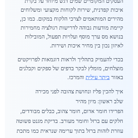
העסקים המקומיים שמים דגש מיוחד על בקרת
איכות קפדנית, שירות לקוחות מקצועי ומשלוחים
מהירים המותאמים לצרכי הלקוח במקום. כמו כן,
קיימת מודעות גבוהה לדרישות רגולציה מחמירות
בנושא מס ערך מוסף ועלויות תפעול, המובילות
לאיזון נכון בין מחיר איכות ושירות.
בכדי להעמיק בתהליך ולראות דוגמאות לפרויקטים
מוצלחים, מומלץ לבקר בדפים של ספקים וקבלנים
באזור
ביתר עילית
והמרכז.
איך להכין פליז ונחושת צהובה לפני מכירה
שלב ראשון: מיון מהיר
הפרידו חומר אדום, חומר צהוב, כבלים מבודדים,
חלקים עם ברזל וחומר מעורב. בדיקת מגנט פשוטה
עוזרת לזהות ברזל בתוך ערימה שנראית כמו מתכת