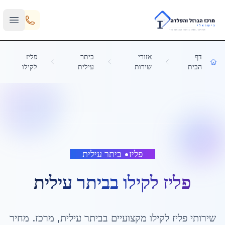
Skip to main content
דף
אזורי
ביתר
פליז
הבית
שירות
עילית
לקילו
פליז
•
ביתר עילית
פליז לקילו
ב
ביתר עילית
שירותי
פליז לקילו
מקצועיים ב
ביתר עילית
,
מרכז
. מחיר