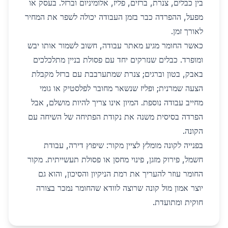
בין כבלים, צנרת, ברזים, פליז, אלומיניום וברזל. בעסק או
מפעל, ההפרדה כבר בזמן העבודה יכולה לשפר את המחיר
לאורך זמן.
כאשר החומר מגיע מאתר עבודה, חשוב לשמור אותו יבש
ומופרד. כבלים שנזרקים יחד עם פסולת בניין מתלכלכים
באבק, בטון וברגים; צנרת שמתערבבת עם ברזל מקבלת
הצעה שמרנית; ופליז שנשאר מחובר לפלסטיק או גומי
מחייב עבודה נוספת. המיון אינו צריך להיות מושלם, אבל
הפרדה בסיסית משנה את נקודת הפתיחה של השיחה עם
הקונה.
בפנייה לקונה מומלץ לציין מקור: שיפוץ דירה, עבודת
חשמל, פירוק מזגן, פינוי מחסן או פסולת תעשייתית. מקור
החומר עוזר להעריך את רמת הניקיון והסיכון, והוא גם
יוצר אמון מול קונה שרוצה לוודא שהחומר נמכר בצורה
חוקית ומתועדת.