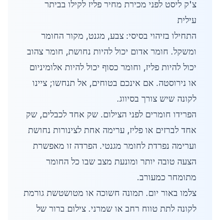
צ'ק ליסט לפני מכירת מחיר פליז לקילו בביתר
עילית
התחילו בזיהוי בסיסי: צבע, מגנט, מקור החומר
ומשקל. חומר אדום יכול להיות נחושת, חומר צהוב
יכול להיות פליז, וחומר כסוף יכול להיות אלומיניום
או נירוסטה. אם אינכם בטוחים, אל תנחשו; ציינו
לקונה שיש צורך בסיווג.
הפרידו חומרים לפני הצילום. שק אחד לכבלים, שק
אחד לברזים או פליז, ערימה אחת לצינורות נחושת
וערימה נפרדת לחומר מגנטי. הפרדה זו מאפשרת
הצעה טובה יותר ומונעת מצב שבו כל החומר
מתומחר כמעורב.
צלמו באור יום. תמונה חשוכה או מטושטשת גורמת
לקונה לתת טווח רחב או שמרני. צילום ברור של