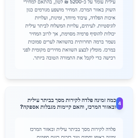
עילית עומד על כ-5200 ₪ לטון, בהתאם למחירי
השוק באזור המרכז. המחיר מושפע מגורמים כגון
איכות הפלדה, עיבוד מיוחד, זמינות, ועלויות
לוגיסטיות. לעיתים, עלויות המשלוח לביתר עילית
יכולות להוסיף פרמיה מסוימת, אך לרוב המחיר
נשמר ברמה תחרותית בהשוואה לערים סמוכות
במרכז. מומלץ לבצע השוואת מחירים מקומית לפני
רכישה כדי לקבל את התמורה הטובה ביותר.
כמה זמינה פלדה לקירות מסך בביתר עילית
4
ובאזור המרכז, והאם קיימות מגבלות אספקה?
פלדה לקירות מסך בביתר עילית ובאזור המרכז
זמינה באופן יחסית טוב בזכות רשת ספקים