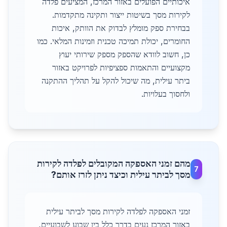
איכותיים הפועלים באזור המרכז, המציעים פלדה
לקירות מסך בשיטות ייצור ותקינה מתקדמות.
בבחירת ספק מומלץ לבדוק את הוותק, איכות
החומרים, יכולת תמיכה טכנית וזמינות המלאי. כמו
כן, חשוב לוודא שהספק מספק שירותי יעוץ
מקצועיים והתאמות ספציפיות לפרויקט באזור
ביתר עילית, מה שיכול להקל על תהליך ההתקנה
ולחסוך בעלויות.
מהם זמני האספקה המקובלים לפלדה לקירות
7
מסך לביתר עילית וכיצד ניתן לזרז אותם?
זמני האספקה לפלדה לקירות מסך לביתר עילית
באזור המרכז נעים בדרך כלל בין שבוע לשבועיים,