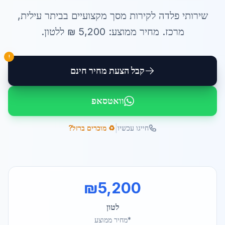
שירותי
פלדה לקירות מסך
מקצועיים ב
ביתר עילית
,
מרכז
. מחיר ממוצע:
5,200
₪ ל
לטון
.
!
קבל הצעת מחיר חינם
וואטסאפ
|
חייגו עכשיו
♻️ מוכרים ברזל?
₪
5,200
לטון
*מחיר ממוצע