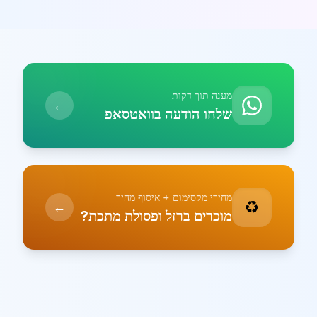
מענה תוך דקות
←
שלחו הודעה בוואטסאפ
מחירי מקסימום + איסוף מהיר
♻️
←
מוכרים ברזל ופסולת מתכת?