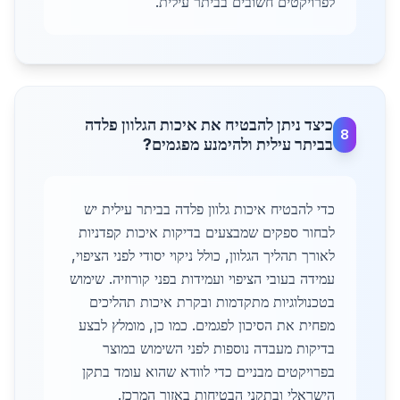
לפרויקטים חשובים בביתר עילית.
כיצד ניתן להבטיח את איכות הגלוון פלדה
8
בביתר עילית ולהימנע מפגמים?
כדי להבטיח איכות גלוון פלדה בביתר עילית יש
לבחור ספקים שמבצעים בדיקות איכות קפדניות
לאורך תהליך הגלוון, כולל ניקוי יסודי לפני הציפוי,
עמידה בעובי הציפוי ועמידות בפני קורוזיה. שימוש
בטכנולוגיות מתקדמות ובקרת איכות תהליכים
מפחית את הסיכון לפגמים. כמו כן, מומלץ לבצע
בדיקות מעבדה נוספות לפני השימוש במוצר
בפרויקטים מבניים כדי לוודא שהוא עומד בתקן
הישראלי ובתקני הבטיחות באזור המרכז.