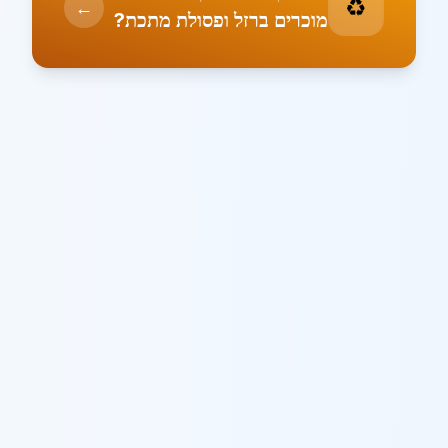
♻️
←
מוכרים ברזל ופסולת מתכת?