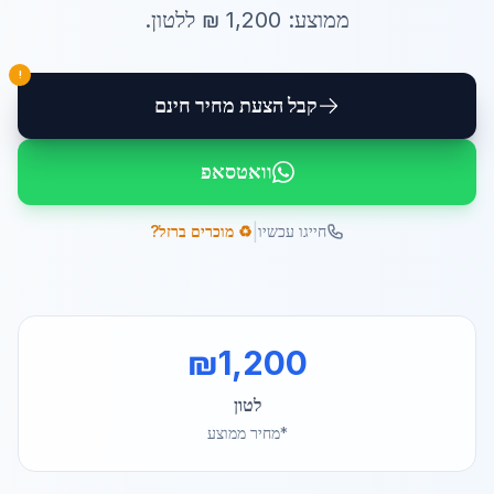
ממוצע:
1,200
₪ ל
לטון
.
!
קבל הצעת מחיר חינם
וואטסאפ
|
חייגו עכשיו
♻️ מוכרים ברזל?
₪
1,200
לטון
*מחיר ממוצע